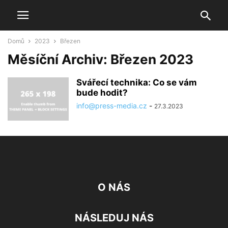
Domů
2023
Březen
Měsíční Archiv: Březen 2023
Svářecí technika: Co se vám
bude hodit?
info@press-media.cz
-
27.3.2023
O NÁS
NÁSLEDUJ NÁS