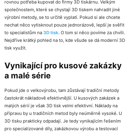
rovnou potřeba kupovat do firmy 3D tiskárnu. Velkým
společnostem, které se chystají 3D tiskem nahradit jiné
výrobní metody, se to určitě vyplatí. Pokud si ale chcete
nechat něco vytisknout pouze jednorázově, lepší je svěřit
to specialistům na
3D tisk
. O tom si něco povíme za chvíli.
Nejdříve krátký pohled na to, kde všude se dá moderní 3D
tisk využít.
Vynikající pro kusové zakázky
a malé série
Pokud jde o velkovýrobu, tam zůstávají tradiční metody
častokrát nákladově efektivnější. U kusových zakázek a
malých sérií je však 3D tisk velmi efektivní. Náklady na
přípravu by u tradičních metod byly neúměrně vysoké. U
3D tisku prakticky odpadají. Je tedy vynikajícím řešením
pro specializované díly, zakázkovou výrobu a testovací