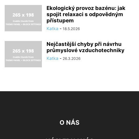
Ekologický provoz bazénu: jak
spojit relaxaci s odpovědným
přístupem
Katka
-
18.5.2026
Nejčastější chyby při návrhu
průmyslové vzduchotechniky
Katka
-
26.3.2026
O NÁS