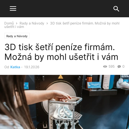
Domů
Rady a Návody
3D tisk šetří peníze firmám. Možná by mohl
ušetřit i vám
Rady a Návody
3D tisk šetří peníze firmám.
Možná by mohl ušetřit i vám
595
0
Od
Katka
-
19.1.2026