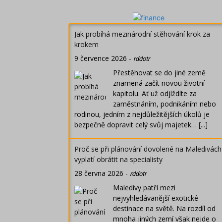
Jak probíhá mezinárodní stěhování krok za
krokem
9 července 2026
-
rddotr
Přestěhovat se do jiné země
znamená začít novou životní
kapitolu. Ať už odjíždíte za
zaměstnáním, podnikáním nebo
rodinou, jedním z nejdůležitějších úkolů je
bezpečně dopravit celý svůj majetek…
[...]
Proč se při plánování dovolené na Maledivách
vyplatí obrátit na specialisty
28 června 2026
-
rddotr
Maledivy patří mezi
nejvyhledávanější exotické
destinace na světě. Na rozdíl od
mnoha jiných zemí však nejde o