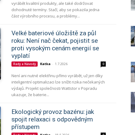
vyrábět kvalitní produkty, ale také dodržovat
dohodnuté termíny. Stačí, aby se pokazila jedna
část výrobního procesu, a problémy...
Velké bateriové úložiště za půl
roku: Není nač čekat, pojistit se
proti vysokým cenám energií se
vyplatí
Katka
-
1.7.2026
Rady a Návody
0
Není ani nutné elektřinu přímo vyrábět, už jen díky
inteligentní optimalizaci lze snížit rizika nečekaných
výdajů. Projekt společnosti Wattstor v Popradu
ukazuje, že baterie...
Ekologický provoz bazénu: jak
spojit relaxaci s odpovědným
přístupem
Katka
-
18.5.2026
Rady a Návody
0