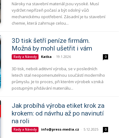
Nároky na stavební materiál jsou vysoké. Musí
vydržet nepřízeň počasí a být odolný vůči
mechanickému opotřebení. Zásadní je tu stavební
chemie, která zahrnuje celou...
3D tisk šetří peníze firmám.
Možná by mohl ušetřit i vám
Katka
-
19.1.2026
Rady a Návody
0
3D tisk, neboli aditivní výroba, se v posledních
letech stal neopomenutelnou součástí moderního
průmyslu. Je to proces, při kterém výrobek vzniká
postupným přidávání materiálu...
Jak probíhá výroba etiket krok za
krokem: od návrhu až po navinutí
na roli
info@press-media.cz
-
5.12.2025
Rady a Návody
0