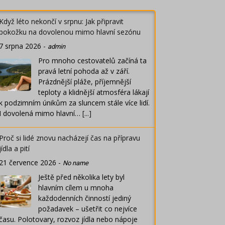
Když léto nekončí v srpnu: Jak připravit
pokožku na dovolenou mimo hlavní sezónu
7 srpna 2026
-
admin
Pro mnoho cestovatelů začíná ta
pravá letní pohoda až v září.
Prázdnější pláže, příjemnější
teploty a klidnější atmosféra lákají
k podzimním únikům za sluncem stále více lidí.
I dovolená mimo hlavní…
[...]
Proč si lidé znovu nacházejí čas na přípravu
jídla a pití
21 července 2026
-
No name
Ještě před několika lety byl
hlavním cílem u mnoha
každodenních činností jediný
požadavek – ušetřit co nejvíce
času. Polotovary, rozvoz jídla nebo nápoje