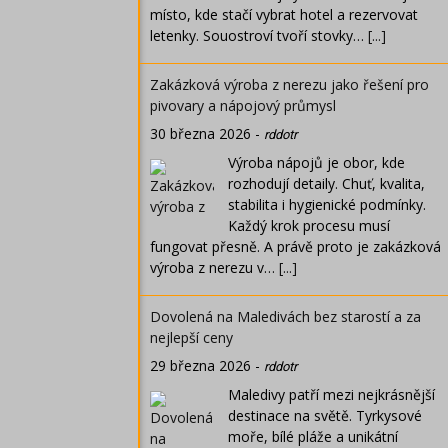
místo, kde stačí vybrat hotel a rezervovat
letenky. Souostroví tvoří stovky…
[...]
Zakázková výroba z nerezu jako řešení pro
pivovary a nápojový průmysl
30 března 2026
-
rddotr
Výroba nápojů je obor, kde
rozhodují detaily. Chuť, kvalita,
stabilita i hygienické podmínky.
Každý krok procesu musí
fungovat přesně. A právě proto je zakázková
výroba z nerezu v…
[...]
Dovolená na Maledivách bez starostí a za
nejlepší ceny
29 března 2026
-
rddotr
Maledivy patří mezi nejkrásnější
destinace na světě. Tyrkysové
moře, bílé pláže a unikátní