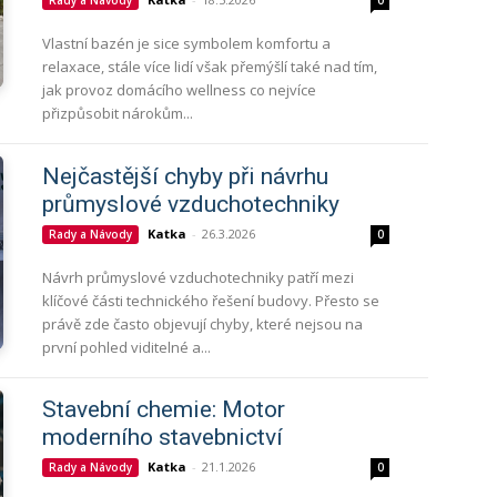
Vlastní bazén je sice symbolem komfortu a
relaxace, stále více lidí však přemýšlí také nad tím,
jak provoz domácího wellness co nejvíce
přizpůsobit nárokům...
Nejčastější chyby při návrhu
průmyslové vzduchotechniky
Katka
-
26.3.2026
Rady a Návody
0
Návrh průmyslové vzduchotechniky patří mezi
klíčové části technického řešení budovy. Přesto se
právě zde často objevují chyby, které nejsou na
první pohled viditelné a...
Stavební chemie: Motor
moderního stavebnictví
Katka
-
21.1.2026
Rady a Návody
0