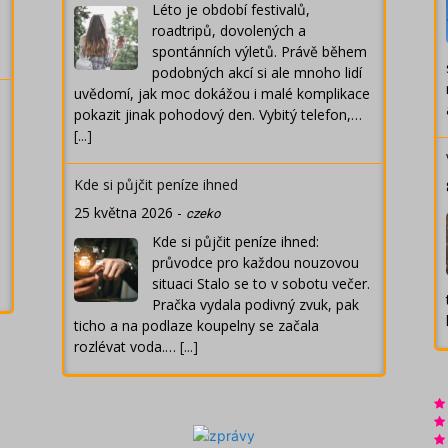
Léto je období festivalů,
roadtripů, dovolených a
spontánních výletů. Právě během
podobných akcí si ale mnoho lidí
uvědomí, jak moc dokážou i malé komplikace
pokazit jinak pohodový den. Vybitý telefon,…
[...]
Kde si půjčit peníze ihned
25 května 2026
-
czeko
Kde si půjčit peníze ihned:
průvodce pro každou nouzovou
situaci Stalo se to v sobotu večer.
Pračka vydala podivný zvuk, pak
ticho a na podlaze koupelny se začala
rozlévat voda.…
[...]