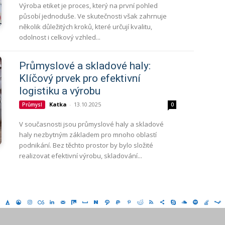
Výroba etiket je proces, který na první pohled
působí jednoduše. Ve skutečnosti však zahrnuje
několik důležitých kroků, které určují kvalitu,
odolnost i celkový vzhled...
Průmyslové a skladové haly:
Klíčový prvek pro efektivní
logistiku a výrobu
Katka
-
13.10.2025
Průmysl
0
V současnosti jsou průmyslové haly a skladové
haly nezbytným základem pro mnoho oblastí
podnikání. Bez těchto prostor by bylo složité
realizovat efektivní výrobu, skladování...