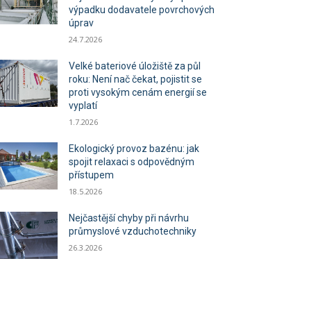
výpadku dodavatele povrchových
úprav
24.7.2026
Velké bateriové úložiště za půl
roku: Není nač čekat, pojistit se
proti vysokým cenám energií se
vyplatí
1.7.2026
Ekologický provoz bazénu: jak
spojit relaxaci s odpovědným
přístupem
18.5.2026
Nejčastější chyby při návrhu
průmyslové vzduchotechniky
26.3.2026