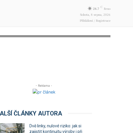
C
28.7
Brno
Sobota, 8 srpna, 2026
Přihlášení / Registrace
- Reklama -
ALŠÍ ČLÁNKY AUTORA
Dvě linky, nulové riziko: jak si
zajistit kontinuitu výroby i při