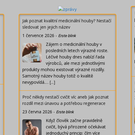
Jak poznat kvalitní medicinální houby? Nestačí
sledovat jen jejich název
1 července 2026
-
Erste blink
Zájem o medicinální houby v
posledních letech výrazně roste.
Léčivé houby dnes nabízí řada
výrobců, ale mezi jednotlivými
produkty mohou existovat výrazné rozdíly.
Samotný název houby totiž o kvalitě
nevypovídá.…
[...]
Proč někdy nestačí cvičit víc aneb Jak poznat
rozdíl mezi únavou a potřebou regenerace
23 června 2026
-
Erste blink
Když člověk začne pravidelně
cvičit, bývá přirozené očekávat
jednoduchý princip: čím více