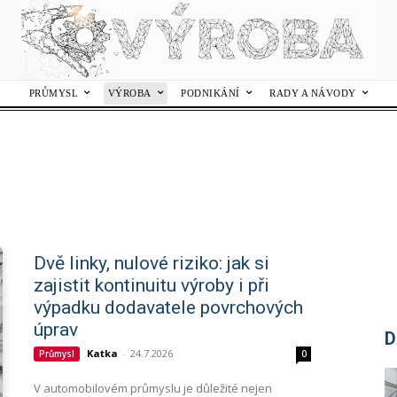
PRŮMYSL
VÝROBA
PODNIKÁNÍ
RADY A NÁVODY
Dvě linky, nulové riziko: jak si
zajistit kontinuitu výroby i při
výpadku dodavatele povrchových
úprav
D
Katka
-
24.7.2026
Průmysl
0
V automobilovém průmyslu je důležité nejen