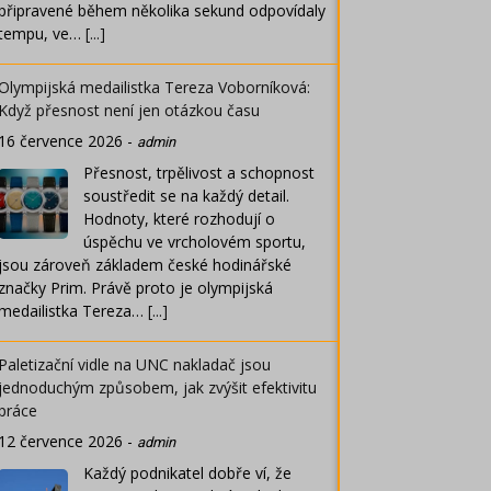
připravené během několika sekund odpovídaly
tempu, ve…
[...]
Olympijská medailistka Tereza Voborníková:
Když přesnost není jen otázkou času
16 července 2026
-
admin
Přesnost, trpělivost a schopnost
soustředit se na každý detail.
Hodnoty, které rozhodují o
úspěchu ve vrcholovém sportu,
jsou zároveň základem české hodinářské
značky Prim. Právě proto je olympijská
medailistka Tereza…
[...]
Paletizační vidle na UNC nakladač jsou
jednoduchým způsobem, jak zvýšit efektivitu
práce
12 července 2026
-
admin
Každý podnikatel dobře ví, že