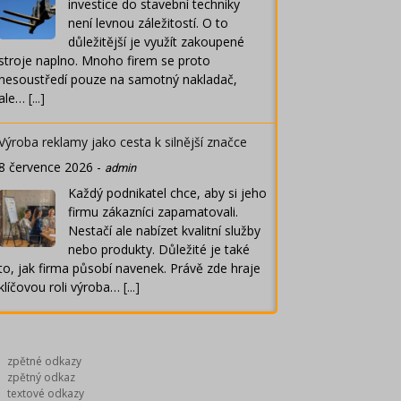
investice do stavební techniky
není levnou záležitostí. O to
důležitější je využít zakoupené
stroje naplno. Mnoho firem se proto
nesoustředí pouze na samotný nakladač,
ale…
[...]
Výroba reklamy jako cesta k silnější značce
8 července 2026
-
admin
Každý podnikatel chce, aby si jeho
firmu zákazníci zapamatovali.
Nestačí ale nabízet kvalitní služby
nebo produkty. Důležité je také
to, jak firma působí navenek. Právě zde hraje
klíčovou roli výroba…
[...]
zpětné odkazy
zpětný odkaz
textové odkazy