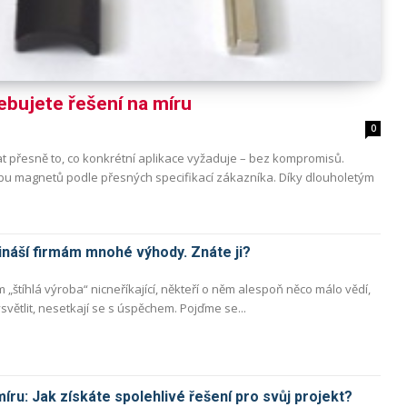
bujete řešení na míru
0
t přesně to, co konkrétní aplikace vyžaduje – bez kompromisů.
u magnetů podle přesných specifikací zákazníka. Díky dlouholetým
řináší firmám mnohé výhody. Znáte ji?
 „štíhlá výroba“ nicneříkající, někteří o něm alespoň něco málo vědí,
ysvětlit, nesetkají se s úspěchem. Pojďme se...
míru: Jak získáte spolehlivé řešení pro svůj projekt?