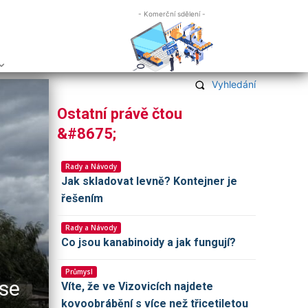
- Komerční sdělení -
Vyhledání
Ostatní právě čtou
&#8675;
Rady a Návody
Jak skladovat levně? Kontejner je
řešením
Rady a Návody
Co jsou kanabinoidy a jak fungují?
RADY A NÁVODY
Průmysl
 se
Ekologický provoz bazénu:
Víte, že ve Vizovicích najdete
přístupem
kovoobrábění s více než třicetiletou