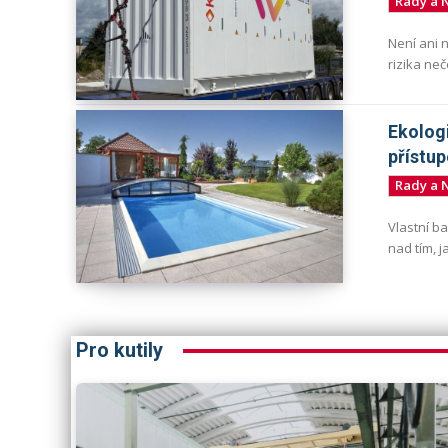
Rady a 
Není ani n
rizika ne
Ekologi
přístu
Rady a 
Vlastní ba
nad tím, 
Pro kutily