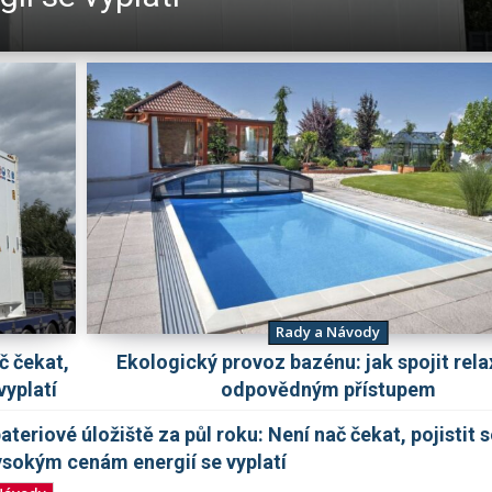
Rady a Návody
č čekat,
Ekologický provoz bazénu: jak spojit rela
vyplatí
odpovědným přístupem
ateriové úložiště za půl roku: Není nač čekat, pojistit s
ysokým cenám energií se vyplatí