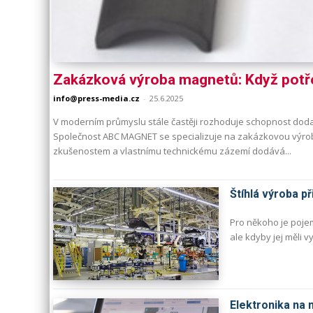
Zakázková výroba magnetů: Když potře
info@press-media.cz
-
25.6.2025
V moderním průmyslu stále častěji rozhoduje schopnost doda
Společnost ABC MAGNET se specializuje na zakázkovou výrob
zkušenostem a vlastnímu technickému zázemí dodává...
Štíhlá výroba p
Pro někoho je pojem
ale kdyby jej měli v
Elektronika na 