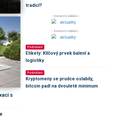
tradicí?
Katka
-
18.5.2026
0
- Komerční sdělení -
- Komerční sdělení -
Podnikání
Etikety: Klíčový prvek balení a
logistiky
Podnikání
Kryptomeny se prudce oslabily,
bitcoin padl na dvouleté minimum
xaci s
e