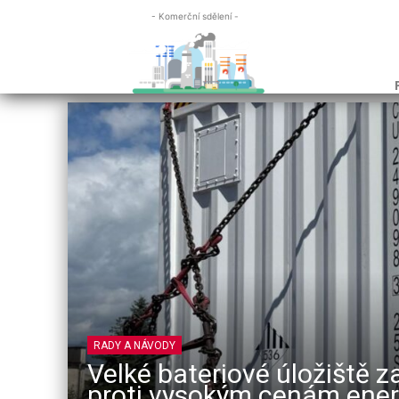
- Komerční sdělení -
RADY A NÁVODY
Velké bateriové úložiště za
proti vysokým cenám energ