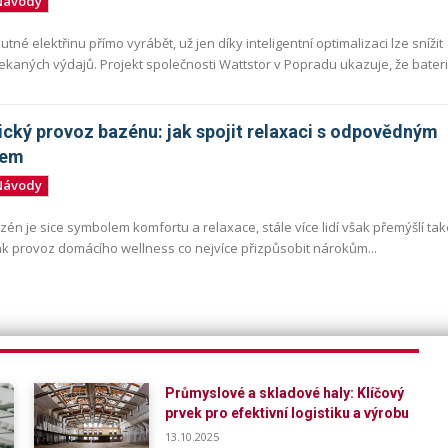
Návody
utné elektřinu přímo vyrábět, už jen díky inteligentní optimalizaci lze snížit
čekaných výdajů. Projekt společnosti Wattstor v Popradu ukazuje, že baterie
cký provoz bazénu: jak spojit relaxaci s odpovědným
pem
Návody
zén je sice symbolem komfortu a relaxace, stále více lidí však přemýšlí tak
jak provoz domácího wellness co nejvíce přizpůsobit nárokům...
Průmyslové a skladové haly: Klíčový
prvek pro efektivní logistiku a výrobu
13.10.2025