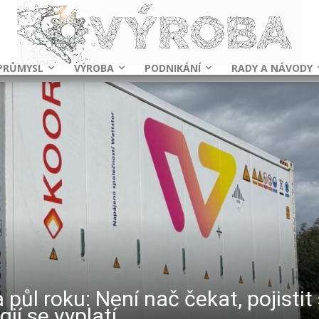
PRŮMYSL
VÝROBA
PODNIKÁNÍ
RADY A NÁVODY
 půl roku: Není nač čekat, pojistit
ií se vyplatí