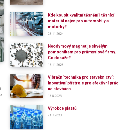
Kde koupit kvalitní těsnění i těsnící
materiál nejen pro automobily a
motorky?
28.11.2024
Neodymový magnet je skvělým
pomocníkem pro průmyslové firmy.
Co dokáže?
15.11.2023
Vibrační technika pro stavebnictví:
Inovativní přístroje pro efektivní práci
í
na stavbách
se
13.8.2023
Výrobce plastů
21.7.2023