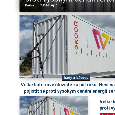
Katka
-
1.7.2026
0
Rady a Návody
Velké bateriové úložiště za půl roku: Není na
pojistit se proti vysokým cenám energií se 
Velké b
proti v