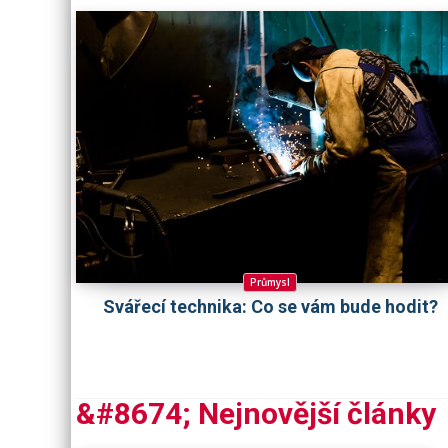
Průmysl
Svářecí technika: Co se vám bude hodit?
&#8674; Nejnovější články