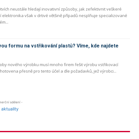
tvích neustále hledají inovativní způsoby, jak zefektivnit veškeré
 elektronika však v drtivé většině případů nesplňuje specializované
ém...
ou formu na vstřikování plastů? Víme, kde najdete
oby nového výrobku musí mnoho firem řešit výrobu vstřikovací
hotovena přesně pro tento účel a dle požadavků, jež výrobci...
erční sdělení -