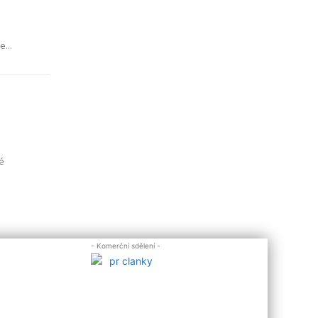
...
é
- Komerční sdělení -