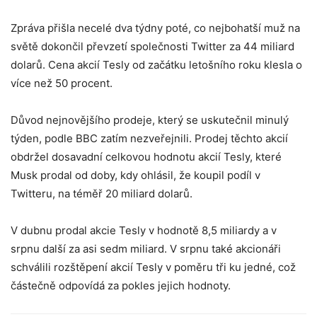
Zpráva přišla necelé dva týdny poté, co nejbohatší muž na
světě dokončil převzetí společnosti Twitter za 44 miliard
dolarů. Cena akcií Tesly od začátku letošního roku klesla o
více než 50 procent.
Důvod nejnovějšího prodeje, který se uskutečnil minulý
týden, podle BBC zatím nezveřejnili. Prodej těchto akcií
obdržel dosavadní celkovou hodnotu akcií Tesly, které
Musk prodal od doby, kdy ohlásil, že koupil podíl v
Twitteru, na téměř 20 miliard dolarů.
V dubnu prodal akcie Tesly v hodnotě 8,5 miliardy a v
srpnu další za asi sedm miliard. V srpnu také akcionáři
schválili rozštěpení akcií Tesly v poměru tři ku jedné, což
částečně odpovídá za pokles jejich hodnoty.