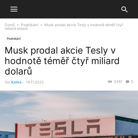
Domů
Podnikání
Musk prodal akcie Tesly v hodnotě téměř čtyř
miliard dolarů
Podnikání
Musk prodal akcie Tesly v
hodnotě téměř čtyř miliard
dolarů
3461
0
Od
Katka
-
16.11.2022