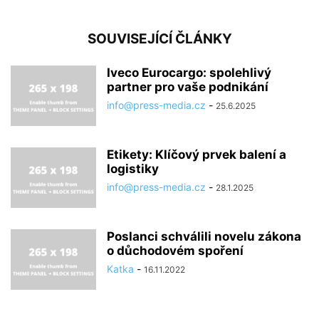
SOUVISEJÍCÍ ČLÁNKY
Iveco Eurocargo: spolehlivý
partner pro vaše podnikání
info@press-media.cz
-
25.6.2025
Etikety: Klíčový prvek balení a
logistiky
info@press-media.cz
-
28.1.2025
Poslanci schválili novelu zákona
o důchodovém spoření
Katka
-
16.11.2022