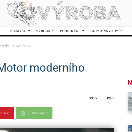
PRŮMYSL
VÝROBA
PODNIKÁNÍ
RADY A NÁVODY
rního stavebnictví
 Motor moderního
N
505
0
terest
WhatsApp