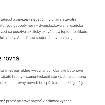
telnost a omezení negativního vlivu na životní
entu jsou geopolymery – dvousložková anorganická
tivaci se používá alkalický aktivátor. U lepidel se klade
ké látky. A nedílnou součástí stavebnictví je i
e rovná
síte ji mít perfektně vyrovnanou. Klasické betonové
í tekuté hmoty – samonivelační stěrky. Jsou schopné
í dokonale rovný povrch bez pórů a kamínků, jenž je
enž proměnil stavebnictví v průmysl vysoce