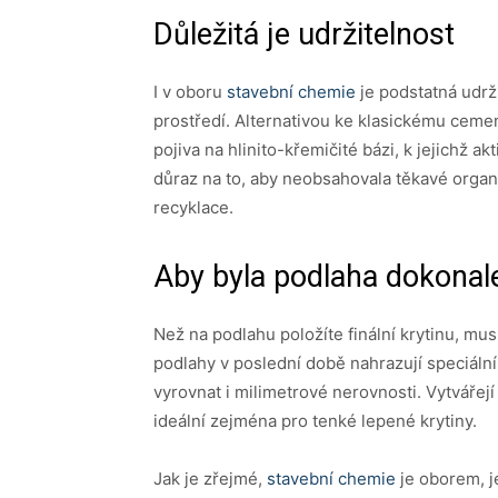
Důležitá je udržitelnost
I v oboru
stavební chemie
je podstatná udrži
prostředí. Alternativou ke klasickému cem
pojiva na hlinito-křemičité bázi, k jejichž ak
důraz na to, aby neobsahovala těkavé organic
recyklace.
Aby byla podlaha dokonal
Než na podlahu položíte finální krytinu, mu
podlahy v poslední době nahrazují speciáln
vyrovnat i milimetrové nerovnosti. Vytvářej
ideální zejména pro tenké lepené krytiny.
Jak je zřejmé,
stavební chemie
je oborem, j