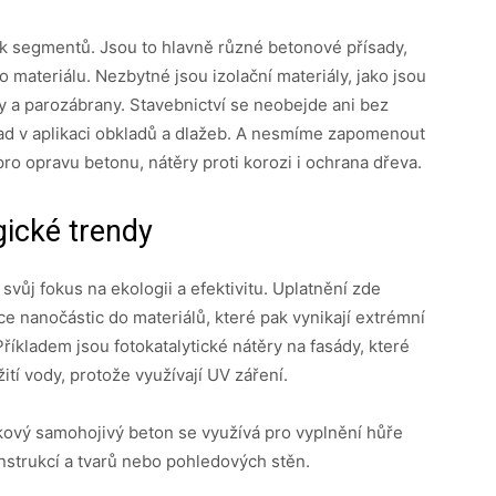
k segmentů. Jsou to hlavně různé betonové přísady,
o materiálu. Nezbytné jsou izolační materiály, jako jsou
y a parozábrany. Stavebnictví se neobejde ani bez
íklad v aplikaci obkladů a dlažeb. A nesmíme zapomenout
pro opravu betonu, nátěry proti korozi i ochrana dřeva.
gické trendy
vůj fokus na ekologii a efektivitu. Uplatnění zde
e nanočástic do materiálů, které pak vynikají extrémní
íkladem jsou fotokatalytické nátěry na fasády, které
ití vody, protože využívají UV záření.
akový samohojivý beton se využívá pro vyplnění hůře
onstrukcí a tvarů nebo pohledových stěn.