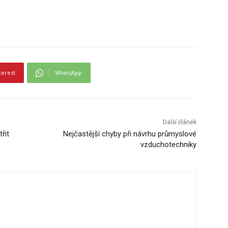
terest
WhatsApp
Další článek
řit
Nejčastější chyby při návrhu průmyslové
vzduchotechniky