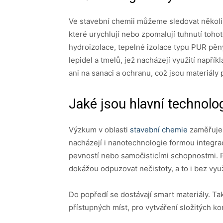
Ve stavební chemii můžeme sledovat několi
které urychlují nebo zpomalují tuhnutí tohot
hydroizolace, tepelné izolace typu PUR pěn
lepidel a tmelů, jež nacházejí využití např
ani na sanaci a ochranu, což jsou materiály 
Jaké jsou hlavní technolo
Výzkum v oblasti
stavební chemie
zaměřuje s
nacházejí i nanotechnologie formou integrac
pevností nebo samočisticími schopnostmi. Př
dokážou odpuzovat nečistoty, a to i bez využ
Do popředí se dostávají smart materiály. T
přístupných míst, pro vytváření složitých k