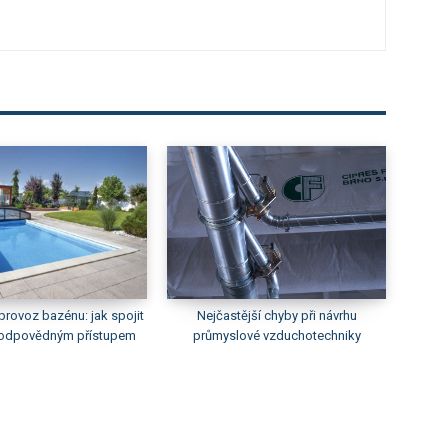
provoz bazénu: jak spojit
Nejčastější chyby při návrhu
s odpovědným přístupem
průmyslové vzduchotechniky