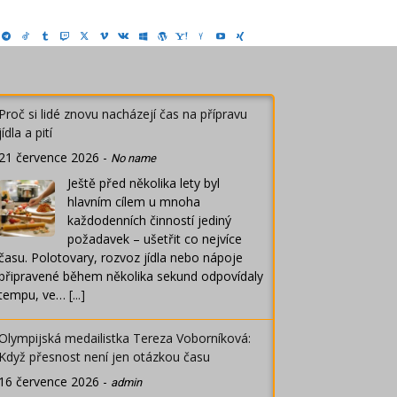
Proč si lidé znovu nacházejí čas na přípravu
jídla a pití
21 července 2026
-
No name
Ještě před několika lety byl
hlavním cílem u mnoha
každodenních činností jediný
požadavek – ušetřit co nejvíce
času. Polotovary, rozvoz jídla nebo nápoje
připravené během několika sekund odpovídaly
tempu, ve…
[...]
Olympijská medailistka Tereza Voborníková:
Když přesnost není jen otázkou času
16 července 2026
-
admin