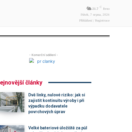
C
21.7
Brno
Pátek, 7 srpna, 2026
Přihlášení / Registrace
- Komerční sdělení -
ejnovější články
Dvě linky, nulové riziko: jak si
zajistit kontinuitu výroby i při
výpadku dodavatele
povrchových úprav
Velké bateriové úložiště za půl