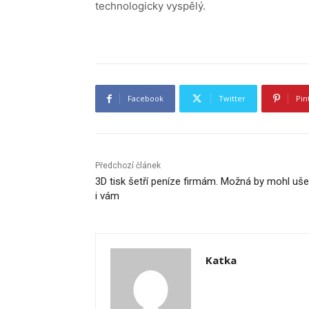
technologicky vyspělý.
Facebook
Twitter
Pin
Předchozí článek
3D tisk šetří peníze firmám. Možná by mohl ušet
i vám
Katka