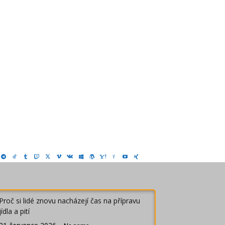
Proč si lidé znovu nacházejí čas na přípravu
jídla a pití