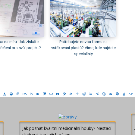
ka na míru: Jak získáte
Potřebujete novou formu na
 řešení pro svůj projekt?
vstřikování plastů? Víme, kde najdete
specialisty
Jak poznat kvalitní medicinální houby? Nestačí
sledovat jen jejich název