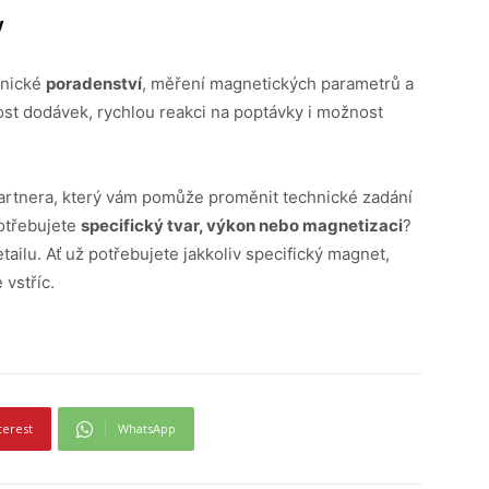
y
hnické
poradenství
, měření magnetických parametrů a
vost dodávek, rychlou reakci na poptávky i možnost
rtnera, který vám pomůže proměnit technické zadání
Potřebujete
specifický tvar, výkon nebo magnetizaci
?
tailu. Ať už potřebujete jakkoliv specifický magnet,
vstříc.
terest
WhatsApp