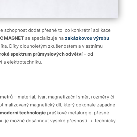
e schopnost dodat přesně to, co konkrétní aplikace
C MAGNET
se specializuje na
zakázkovou výrobu
níka. Díky dlouholetým zkušenostem a vlastnímu
roké spektrum průmyslových odvětví
– od
ví a elektrotechniku.
etrů – materiál, tvar, magnetizační směr, rozměry či
ptimalizovaný magnetický díl, který dokonale zapadne
moderní technologie
práškové metalurgie, přesné
tomu je možné dosáhnout vysoké přesnosti i u technicky