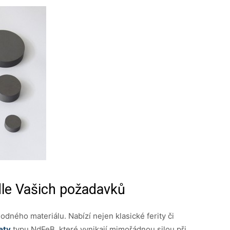
dle Vašich požadavků
ného materiálu. Nabízí nejen klasické ferity či
ety
typu NdFeB, které vynikají mimořádnou silou při