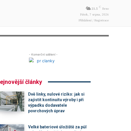
C
21.5
Brno
Pátek, 7 srpna, 2026
Přihlášení / Registrace
- Komerční sdělení -
ejnovější články
Dvě linky, nulové riziko: jak si
zajistit kontinuitu výroby i při
výpadku dodavatele
povrchových úprav
Velké bateriové úložiště za půl