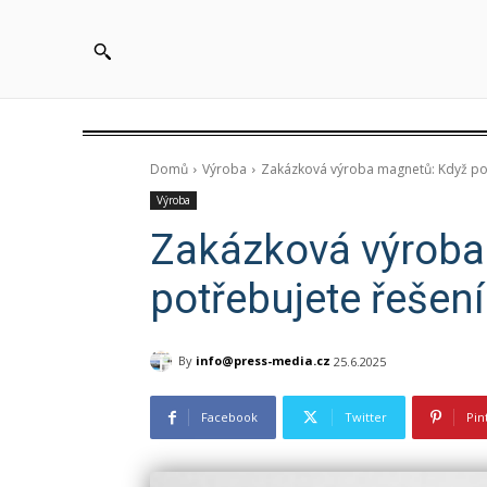
Domů
Výroba
Zakázková výroba magnetů: Když pot
Výroba
Zakázková výroba
potřebujete řešen
By
info@press-media.cz
25.6.2025
Facebook
Twitter
Pin