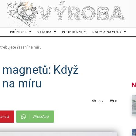
PRŮMYSL
VÝROBA
PODNIKÁNÍ
RADY A NÁVODY
řebujete řešení na míru
 magnetů: Když
í na míru
N
997
0
terest
WhatsApp