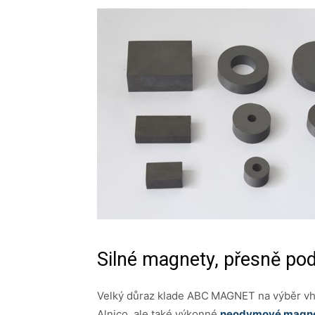
Silné magnety, přesně po
Velký důraz klade ABC MAGNET na výběr vhod
Alnico, ale také výkonné
neodymové magn