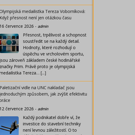
Olympijská medailistka Tereza Voborníková:
Když přesnost není jen otázkou času
16 července 2026
-
admin
Přesnost, trpělivost a schopnost
soustředit se na každý detail.
Hodnoty, které rozhodují o
úspěchu ve vrcholovém sportu,
jsou zároveň základem české hodinářské
značky Prim. Právě proto je olympijská
medailistka Tereza…
[...]
Paletizační vidle na UNC nakladač jsou
jednoduchým způsobem, jak zvýšit efektivitu
práce
12 července 2026
-
admin
Každý podnikatel dobře ví, že
investice do stavební techniky
není levnou záležitostí. O to