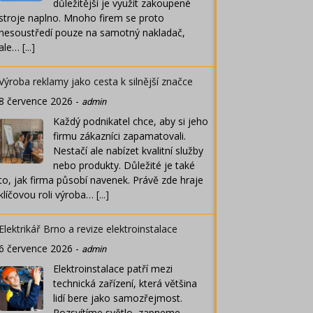
důležitější je využít zakoupené
stroje naplno. Mnoho firem se proto
nesoustředí pouze na samotný nakladač,
ale…
[...]
Výroba reklamy jako cesta k silnější značce
8 července 2026
-
admin
Každý podnikatel chce, aby si jeho
firmu zákazníci zapamatovali.
Nestačí ale nabízet kvalitní služby
nebo produkty. Důležité je také
to, jak firma působí navenek. Právě zde hraje
klíčovou roli výroba…
[...]
Elektrikář Brno a revize elektroinstalace
6 července 2026
-
admin
Elektroinstalace patří mezi
technická zařízení, která většina
lidí bere jako samozřejmost.
Rozsvítíme světlo, zapneme