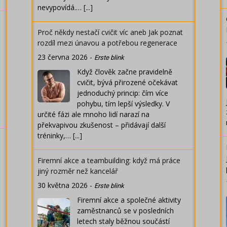
nevypovídá.…
[...]
Proč někdy nestačí cvičit víc aneb Jak poznat
rozdíl mezi únavou a potřebou regenerace
23 června 2026
-
Erste blink
Když člověk začne pravidelně
cvičit, bývá přirozené očekávat
jednoduchý princip: čím více
pohybu, tím lepší výsledky. V
určité fázi ale mnoho lidí narazí na
překvapivou zkušenost – přidávají další
tréninky,…
[...]
Firemní akce a teambuilding: když má práce
jiný rozměr než kancelář
30 května 2026
-
Erste blink
Firemní akce a společné aktivity
zaměstnanců se v posledních
letech staly běžnou součástí