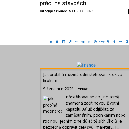
práci na stavbách
info@press-media.cz
-
13.8.2023
Jak probíhá mezinárodní stěhování krok za
krokem
9 července 2026
-
rddotr
Přestěhovat se do jiné země
znamená začít novou životní
kapitolu. Ať už odjíždíte za
zaměstnáním, podnikáním nebo
rodinou, jedním z nejdůležitějších úkolů je
bezpečně dopravit celý svůj majetek…
[...]