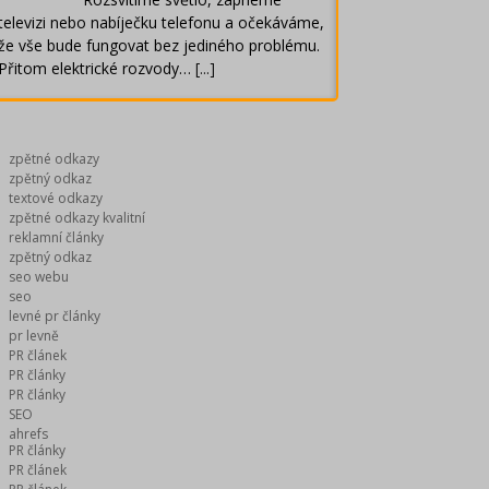
televizi nebo nabíječku telefonu a očekáváme,
že vše bude fungovat bez jediného problému.
Přitom elektrické rozvody…
[...]
zpětné odkazy
zpětný odkaz
textové odkazy
zpětné odkazy kvalitní
reklamní články
zpětný odkaz
seo webu
seo
levné pr články
pr levně
PR článek
PR články
PR články
SEO
ahrefs
PR články
PR článek