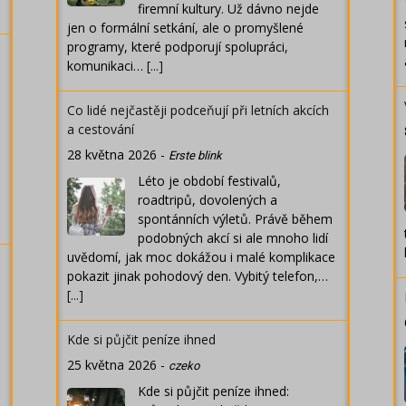
firemní kultury. Už dávno nejde
jen o formální setkání, ale o promyšlené
programy, které podporují spolupráci,
komunikaci…
[...]
Co lidé nejčastěji podceňují při letních akcích
a cestování
28 května 2026
-
Erste blink
Léto je období festivalů,
roadtripů, dovolených a
spontánních výletů. Právě během
podobných akcí si ale mnoho lidí
uvědomí, jak moc dokážou i malé komplikace
pokazit jinak pohodový den. Vybitý telefon,…
[...]
Kde si půjčit peníze ihned
25 května 2026
-
czeko
Kde si půjčit peníze ihned: