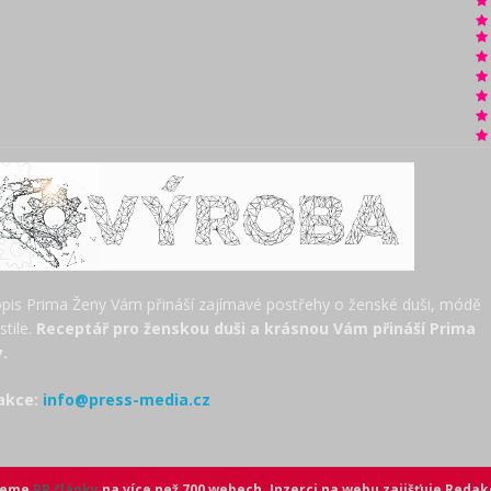
pis Prima Ženy Vám přináší zajímavé postřehy o ženské duši, módě
estile.
Receptář pro ženskou duši a krásnou Vám přináší Prima
.
akce:
info@press-media.cz
ujeme
PR články
na více než 700 webech. Inzerci na webu zajišťuje
Redak