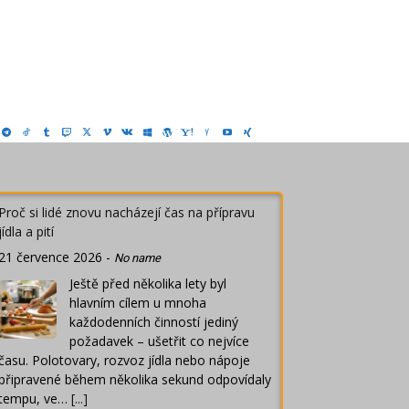
Proč si lidé znovu nacházejí čas na přípravu
jídla a pití
21 července 2026
-
No name
Ještě před několika lety byl
hlavním cílem u mnoha
každodenních činností jediný
požadavek – ušetřit co nejvíce
času. Polotovary, rozvoz jídla nebo nápoje
připravené během několika sekund odpovídaly
tempu, ve…
[...]