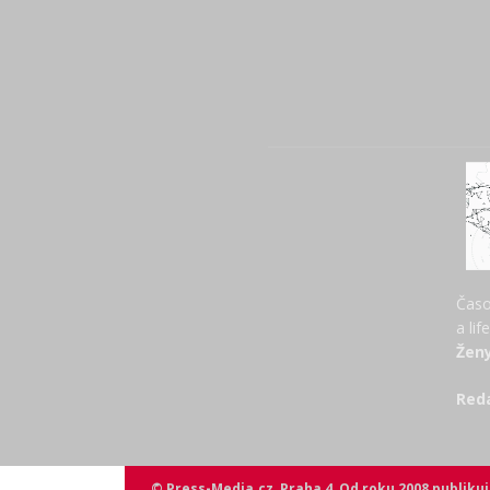
Časo
a lif
Ženy
Red
© Press-Media.cz, Praha 4, Od roku 2008 publik