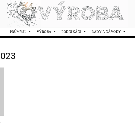
PRŮMYSL
VÝROBA
PODNIKÁNÍ
RADY A NÁVODY
2023
: