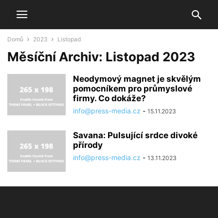
Domů
2023
Listopad
Měsíční Archiv: Listopad 2023
Neodymový magnet je skvělým
pomocníkem pro průmyslové
firmy. Co dokáže?
info@press-media.cz
-
15.11.2023
Savana: Pulsující srdce divoké
přírody
info@press-media.cz
-
13.11.2023