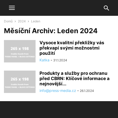
Domů
2024
Leden
Měsíční Archiv: Leden 2024
Vysoce kvalitní překližky vás
překvapí svými možnostmi
použití
Katka
-
31.1.2024
Produkty a služby pro ochranu
před CBRN: Klíčové informace a
nejnovější...
info@press-media.cz
-
26.1.2024