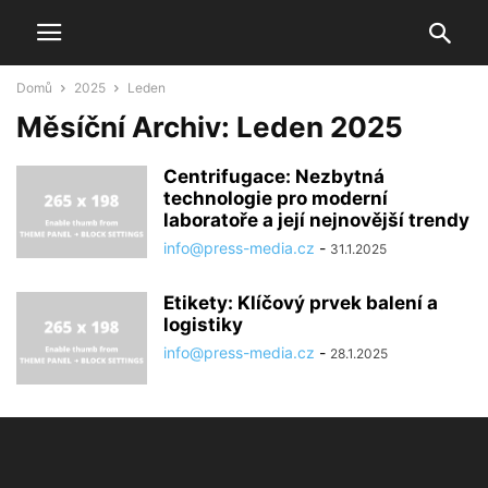
Domů
2025
Leden
Měsíční Archiv: Leden 2025
Centrifugace: Nezbytná
technologie pro moderní
laboratoře a její nejnovější trendy
info@press-media.cz
-
31.1.2025
Etikety: Klíčový prvek balení a
logistiky
info@press-media.cz
-
28.1.2025