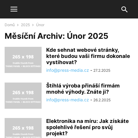
Domů
2025
Únor
Měsíční Archiv: Únor 2025
Kde sehnat webové stránky,
které budou vaši firmu dokonale
vystihovat?
info@press-media.cz
-
27.2.2025
Štíhlá výroba přináší firmám
mnohé výhody. Znáte ji?
info@press-media.cz
-
26.2.2025
Elektronika na míru: Jak získáte
spolehlivé řešení pro svůj
projekt?