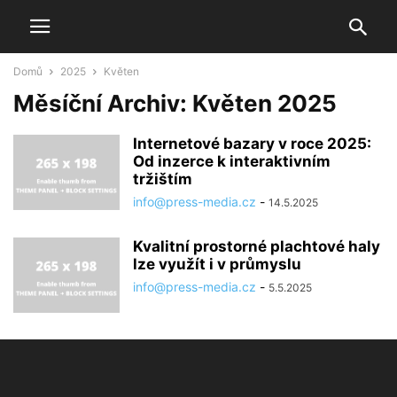
Domů
2025
Květen
Měsíční Archiv: Květen 2025
Internetové bazary v roce 2025:
Od inzerce k interaktivním
tržištím
info@press-media.cz
-
14.5.2025
Kvalitní prostorné plachtové haly
lze využít i v průmyslu
info@press-media.cz
-
5.5.2025