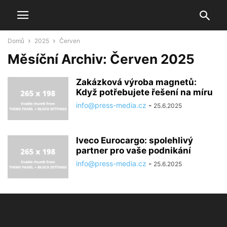
Domů
2025
Červen
Měsíční Archiv: Červen 2025
Zakázková výroba magnetů:
Když potřebujete řešení na míru
info@press-media.cz
-
25.6.2025
Iveco Eurocargo: spolehlivý
partner pro vaše podnikání
info@press-media.cz
-
25.6.2025