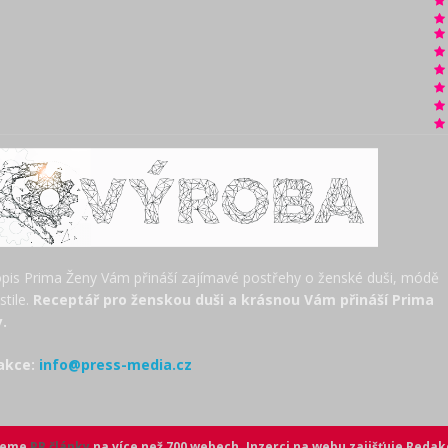
pis Prima Ženy Vám přináší zajímavé postřehy o ženské duši, módě
estile.
Receptář pro ženskou duši a krásnou Vám přináší Prima
.
akce:
info@press-media.cz
ujeme
PR články
na více než 700 webech. Inzerci na webu zajišťuje
Redak