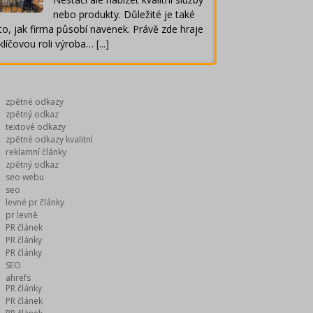
nebo produkty. Důležité je také
to, jak firma působí navenek. Právě zde hraje
klíčovou roli výroba…
[...]
zpětné odkazy
zpětný odkaz
textové odkazy
zpětné odkazy kvalitní
reklamní články
zpětný odkaz
seo webu
seo
levné pr články
pr levně
PR článek
PR články
PR články
SEO
ahrefs
PR články
PR článek