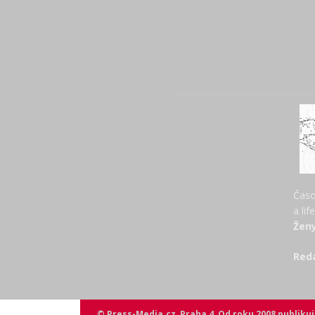
Časo
a lif
Ženy
Red
© Press-Media.cz, Praha 4, Od roku 2008 publik