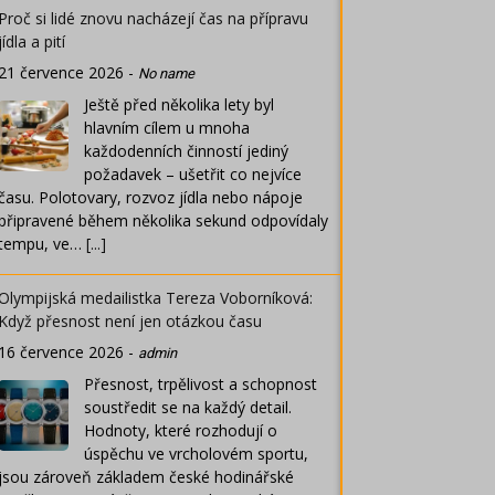
Proč si lidé znovu nacházejí čas na přípravu
jídla a pití
21 července 2026
-
No name
Ještě před několika lety byl
hlavním cílem u mnoha
každodenních činností jediný
požadavek – ušetřit co nejvíce
času. Polotovary, rozvoz jídla nebo nápoje
připravené během několika sekund odpovídaly
tempu, ve…
[...]
Olympijská medailistka Tereza Voborníková:
Když přesnost není jen otázkou času
16 července 2026
-
admin
Přesnost, trpělivost a schopnost
soustředit se na každý detail.
Hodnoty, které rozhodují o
úspěchu ve vrcholovém sportu,
jsou zároveň základem české hodinářské