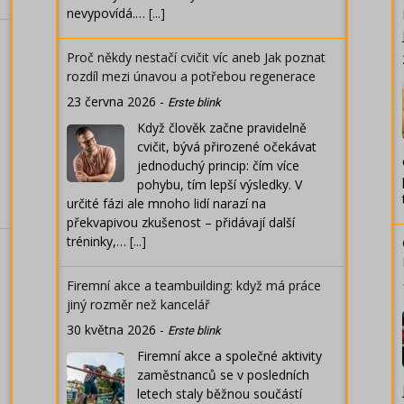
nevypovídá.…
[...]
Proč někdy nestačí cvičit víc aneb Jak poznat
rozdíl mezi únavou a potřebou regenerace
23 června 2026
-
Erste blink
Když člověk začne pravidelně
cvičit, bývá přirozené očekávat
jednoduchý princip: čím více
pohybu, tím lepší výsledky. V
určité fázi ale mnoho lidí narazí na
překvapivou zkušenost – přidávají další
tréninky,…
[...]
Firemní akce a teambuilding: když má práce
jiný rozměr než kancelář
30 května 2026
-
Erste blink
Firemní akce a společné aktivity
zaměstnanců se v posledních
letech staly běžnou součástí