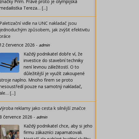
značky Prim. Právě proto je olympijská
medailistka Tereza…
[...]
Paletizační vidle na UNC nakladač jsou
jednoduchým způsobem, jak zvýšit efektivitu
práce
12 července 2026
-
admin
Každý podnikatel dobře ví, že
investice do stavební techniky
není levnou záležitostí. O to
důležitější je využít zakoupené
stroje naplno. Mnoho firem se proto
nesoustředí pouze na samotný nakladač,
ale…
[...]
Výroba reklamy jako cesta k silnější značce
8 července 2026
-
admin
Každý podnikatel chce, aby si jeho
firmu zákazníci zapamatovali.
Nestačí ale nabízet kvalitní služby