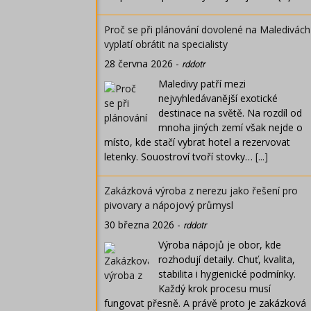
Proč se při plánování dovolené na Maledivách
vyplatí obrátit na specialisty
28 června 2026
-
rddotr
Maledivy patří mezi
nejvyhledávanější exotické
destinace na světě. Na rozdíl od
mnoha jiných zemí však nejde o
místo, kde stačí vybrat hotel a rezervovat
letenky. Souostroví tvoří stovky…
[...]
Zakázková výroba z nerezu jako řešení pro
pivovary a nápojový průmysl
30 března 2026
-
rddotr
Výroba nápojů je obor, kde
rozhodují detaily. Chuť, kvalita,
stabilita i hygienické podmínky.
Každý krok procesu musí
fungovat přesně. A právě proto je zakázková