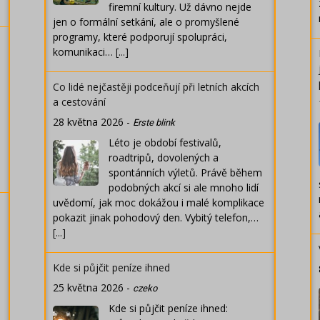
firemní kultury. Už dávno nejde
jen o formální setkání, ale o promyšlené
programy, které podporují spolupráci,
komunikaci…
[...]
Co lidé nejčastěji podceňují při letních akcích
a cestování
28 května 2026
-
Erste blink
Léto je období festivalů,
roadtripů, dovolených a
spontánních výletů. Právě během
podobných akcí si ale mnoho lidí
uvědomí, jak moc dokážou i malé komplikace
pokazit jinak pohodový den. Vybitý telefon,…
[...]
Kde si půjčit peníze ihned
25 května 2026
-
czeko
Kde si půjčit peníze ihned: