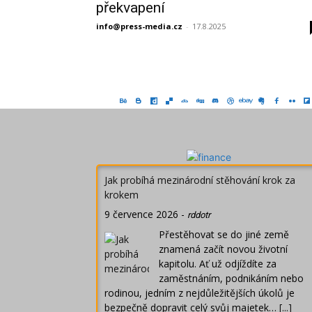
překvapení
info@press-media.cz
-
17.8.2025
Jak probíhá mezinárodní stěhování krok za
krokem
9 července 2026
-
rddotr
Přestěhovat se do jiné země
znamená začít novou životní
kapitolu. Ať už odjíždíte za
zaměstnáním, podnikáním nebo
rodinou, jedním z nejdůležitějších úkolů je
bezpečně dopravit celý svůj majetek…
[...]