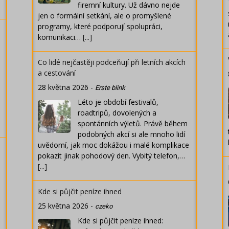
firemní kultury. Už dávno nejde
jen o formální setkání, ale o promyšlené
programy, které podporují spolupráci,
komunikaci…
[...]
Co lidé nejčastěji podceňují při letních akcích
a cestování
28 května 2026
-
Erste blink
Léto je období festivalů,
roadtripů, dovolených a
spontánních výletů. Právě během
podobných akcí si ale mnoho lidí
uvědomí, jak moc dokážou i malé komplikace
pokazit jinak pohodový den. Vybitý telefon,…
[...]
Kde si půjčit peníze ihned
25 května 2026
-
czeko
Kde si půjčit peníze ihned: