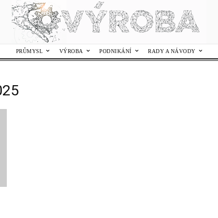
PRŮMYSL
VÝROBA
PODNIKÁNÍ
RADY A NÁVODY
025