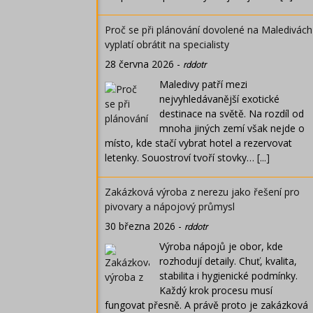
Proč se při plánování dovolené na Maledivách
vyplatí obrátit na specialisty
28 června 2026
-
rddotr
Maledivy patří mezi
nejvyhledávanější exotické
destinace na světě. Na rozdíl od
mnoha jiných zemí však nejde o
místo, kde stačí vybrat hotel a rezervovat
letenky. Souostroví tvoří stovky…
[...]
Zakázková výroba z nerezu jako řešení pro
pivovary a nápojový průmysl
30 března 2026
-
rddotr
Výroba nápojů je obor, kde
rozhodují detaily. Chuť, kvalita,
stabilita i hygienické podmínky.
Každý krok procesu musí
fungovat přesně. A právě proto je zakázková