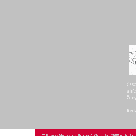
Časo
a lif
Ženy
Red
© Press-Media.cz, Praha 4, Od roku 2008 publik