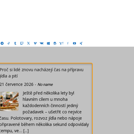
Proč si lidé znovu nacházejí čas na přípravu
jídla a pití
21 července 2026
-
No name
Ještě před několika lety byl
hlavním cílem u mnoha
každodenních činností jediný
požadavek – ušetřit co nejvíce
času. Polotovary, rozvoz jídla nebo nápoje
připravené během několika sekund odpovídaly
tempu, ve…
[...]