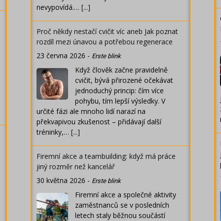
nevypovídá.…
[...]
Proč někdy nestačí cvičit víc aneb Jak poznat
rozdíl mezi únavou a potřebou regenerace
23 června 2026
-
Erste blink
Když člověk začne pravidelně
cvičit, bývá přirozené očekávat
jednoduchý princip: čím více
pohybu, tím lepší výsledky. V
určité fázi ale mnoho lidí narazí na
překvapivou zkušenost – přidávají další
tréninky,…
[...]
Firemní akce a teambuilding: když má práce
jiný rozměr než kancelář
30 května 2026
-
Erste blink
Firemní akce a společné aktivity
zaměstnanců se v posledních
letech staly běžnou součástí