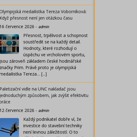
Olympijská medailistka Tereza Voborníková:
Když přesnost není jen otázkou času
16 července 2026
-
admin
Přesnost, trpělivost a schopnost
soustředit se na každý detail.
Hodnoty, které rozhodují o
úspěchu ve vrcholovém sportu,
jsou zároveň základem české hodinářské
značky Prim. Právě proto je olympijská
medailistka Tereza…
[...]
Paletizační vidle na UNC nakladač jsou
jednoduchým způsobem, jak zvýšit efektivitu
práce
12 července 2026
-
admin
Každý podnikatel dobře ví, že
investice do stavební techniky
není levnou záležitostí. O to