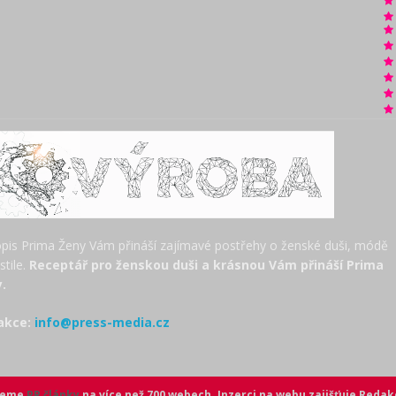
pis Prima Ženy Vám přináší zajímavé postřehy o ženské duši, módě
estile.
Receptář pro ženskou duši a krásnou Vám přináší Prima
.
akce:
info@press-media.cz
ujeme
PR články
na více než 700 webech. Inzerci na webu zajišťuje
Redak