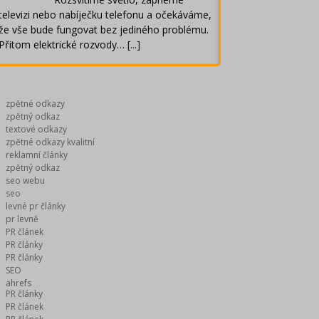
televizi nebo nabíječku telefonu a očekáváme,
že vše bude fungovat bez jediného problému.
Přitom elektrické rozvody…
[...]
zpětné odkazy
zpětný odkaz
textové odkazy
zpětné odkazy kvalitní
reklamní články
zpětný odkaz
seo webu
seo
levné pr články
pr levně
PR článek
PR články
PR články
SEO
ahrefs
PR články
PR článek