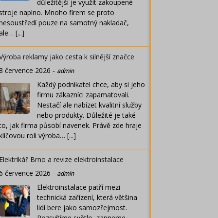
důležitější je využít zakoupené
stroje naplno. Mnoho firem se proto
nesoustředí pouze na samotný nakladač,
ale…
[...]
Výroba reklamy jako cesta k silnější značce
8 července 2026
-
admin
Každý podnikatel chce, aby si jeho
firmu zákazníci zapamatovali.
Nestačí ale nabízet kvalitní služby
nebo produkty. Důležité je také
to, jak firma působí navenek. Právě zde hraje
klíčovou roli výroba…
[...]
Elektrikář Brno a revize elektroinstalace
6 července 2026
-
admin
Elektroinstalace patří mezi
technická zařízení, která většina
lidí bere jako samozřejmost.
Rozsvítíme světlo, zapneme