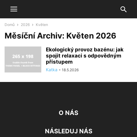
Domů
2026
Květen
Měsíční Archiv: Květen 2026
Ekologický provoz bazénu: jak
spojit relaxaci s odpovědným
přístupem
Katka
-
18.5.2026
O NÁS
NÁSLEDUJ NÁS