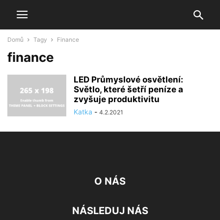
Domů
Tagy
Finance
finance
LED Průmyslové osvětlení:
Světlo, které šetří peníze a
zvyšuje produktivitu
Katka
-
4.2.2021
O NÁS
NÁSLEDUJ NÁS