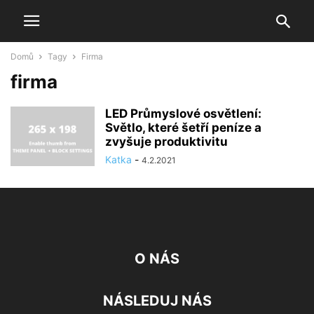
Domů
Tagy
Firma
firma
LED Průmyslové osvětlení:
Světlo, které šetří peníze a
zvyšuje produktivitu
Katka
-
4.2.2021
O NÁS
NÁSLEDUJ NÁS