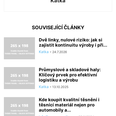
Katka
SOUVISEJÍCÍ ČLÁNKY
Dvě linky, nulové riziko: jak si
zajistit kontinuitu výroby i při...
Katka
-
24.7.2026
Průmyslové a skladové haly:
Klíčový prvek pro efektivní
logistiku a výrobu
Katka
-
13.10.2025
Kde koupit kvalitní těsnění i
těsnící materiál nejen pro
automobily a...