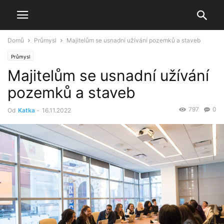
Domů
Průmysl
Majitelům se usnadní užívání pozemků a staveb
Průmysl
Majitelům se usnadní užívání
pozemků a staveb
797
0
Od
Katka
-
16.11.2022