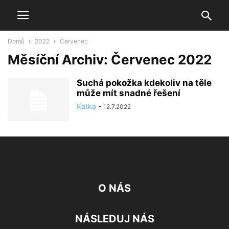
Domů
2022
Červenec
Měsíční Archiv: Červenec 2022
Suchá pokožka kdekoliv na těle
může mít snadné řešení
Katka
-
12.7.2022
O NÁS
NÁSLEDUJ NÁS