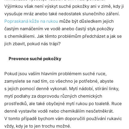
Výjimkou však není výskyt suché pokožky ani v zimě, kdy ji
vysušuje mráz anebo také nedostatek slunečního záření.
Popraskaná kůže na rukou
může být důsledkem jejich
častým namáčením ve vodě anebo častý styk pokožky
s chemikáliemi. Jak těmto problémům předcházet a jak se
jich zbavit, pokud nás trápí?
Prevence suché pokožky
Pokud jsou vaším hlavním problémem suché ruce,
zamyslete se nad tím, co všechno je potřebné, abyste
s jejich pomocí denně vykonali. Mytí nádobí, stírání linky,
mytí podlahy za doprovodu různých chemických
prostředků, ale také obyčejné mytí rukou po toaletě. Ruce
denně vystavíte vodě nebo chemikáliím nesčetněkrát.
V tomto případě bychom vám doporučili používání rukavic
vždy, kdy je to jen trochu možné.