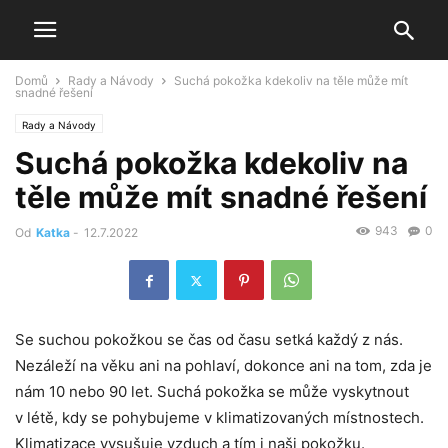
Domů
Rady a Návody
Suchá pokožka kdekoliv na těle může mít
snadné řešení
Rady a Návody
Suchá pokožka kdekoliv na
těle může mít snadné řešení
943
0
Od
Katka
-
12.7.2022
Se suchou pokožkou se čas od času setká každý z nás.
Nezáleží na věku ani na pohlaví, dokonce ani na tom, zda je
nám 10 nebo 90 let. Suchá pokožka se může vyskytnout
v létě, kdy se pohybujeme v klimatizovaných místnostech.
Klimatizace vysušuje vzduch a tím i naši pokožku.