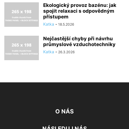
Ekologický provoz bazénu: jak
spojit relaxaci s odpovědným
přístupem
Katka
-
18.5.2026
Nejčastější chyby při návrhu
průmyslové vzduchotechniky
Katka
-
26.3.2026
O NÁS
NÁSLEDUJ NÁS