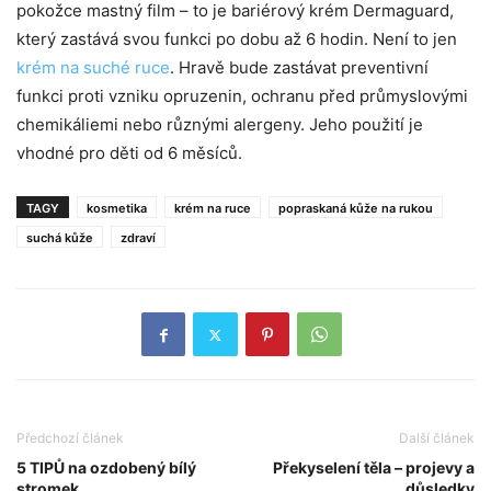
pokožce mastný film – to je bariérový krém Dermaguard,
který zastává svou funkci po dobu až 6 hodin. Není to jen
krém na suché ruce
. Hravě bude zastávat preventivní
funkci proti vzniku opruzenin, ochranu před průmyslovými
chemikáliemi nebo různými alergeny. Jeho použití je
vhodné pro děti od 6 měsíců.
TAGY
kosmetika
krém na ruce
popraskaná kůže na rukou
suchá kůže
zdraví
Předchozí článek
Další článek
5 TIPŮ na ozdobený bílý
Překyselení těla – projevy a
stromek
důsledky