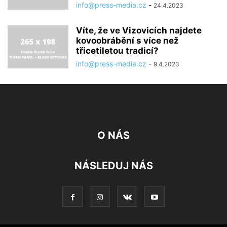
info@press-media.cz
-
24.4.2023
Víte, že ve Vizovicích najdete
kovoobrábění s více než
třicetiletou tradicí?
info@press-media.cz
-
9.4.2023
O NÁS
NÁSLEDUJ NÁS