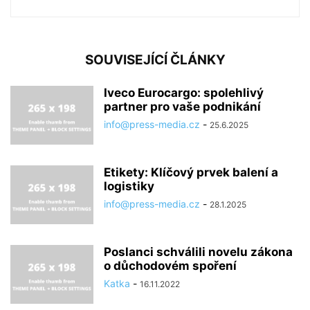
SOUVISEJÍCÍ ČLÁNKY
Iveco Eurocargo: spolehlivý
partner pro vaše podnikání
info@press-media.cz
-
25.6.2025
Etikety: Klíčový prvek balení a
logistiky
info@press-media.cz
-
28.1.2025
Poslanci schválili novelu zákona
o důchodovém spoření
Katka
-
16.11.2022