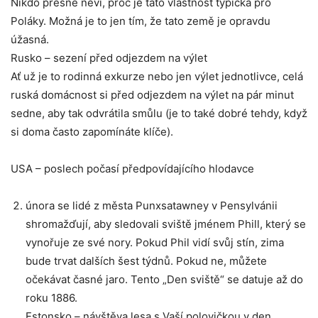
Nikdo přesně neví, proč je tato vlastnost typická pro
Poláky. Možná je to jen tím, že tato země je opravdu
úžasná.
Rusko – sezení před odjezdem na výlet
Ať už je to rodinná exkurze nebo jen výlet jednotlivce, celá
ruská domácnost si před odjezdem na výlet na pár minut
sedne, aby tak odvrátila smůlu (je to také dobré tehdy, když
si doma často zapomínáte klíče).
USA – poslech počasí předpovídajícího hlodavce
února se lidé z města Punxsatawney v Pensylvánii
shromažďují, aby sledovali sviště jménem Phill, který se
vynořuje ze své nory. Pokud Phil vidí svůj stín, zima
bude trvat dalších šest týdnů. Pokud ne, můžete
očekávat časné jaro. Tento „Den sviště“ se datuje až do
roku 1886.
Estonsko – návštěva lesa s Vaší polovičkou v den