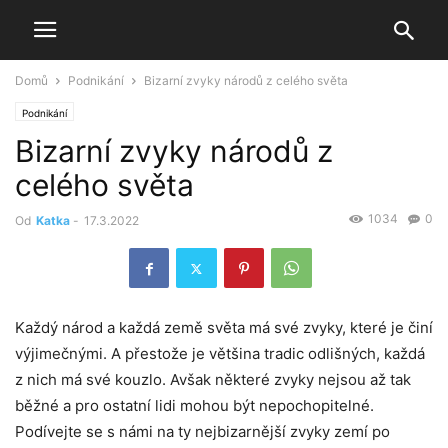
Domů
Podnikání
Bizarní zvyky národů z celého světa
Podnikání
Bizarní zvyky národů z
celého světa
1034
0
Od
Katka
-
17.3.2022
Každý národ a každá země světa má své zvyky, které je činí
výjimečnými. A přestože je většina tradic odlišných, každá
z nich má své kouzlo. Avšak některé zvyky nejsou až tak
běžné a pro ostatní lidi mohou být nepochopitelné.
Podívejte se s námi na ty nejbizarnější zvyky zemí po