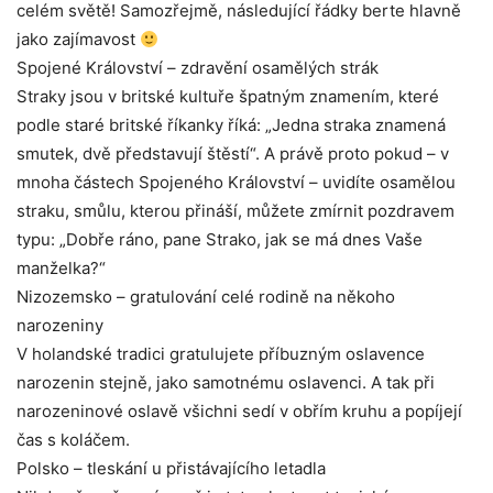
celém světě! Samozřejmě, následující řádky berte hlavně
jako zajímavost
Spojené Království – zdravění osamělých strák
Straky jsou v britské kultuře špatným znamením, které
podle staré britské říkanky říká: „Jedna straka znamená
smutek, dvě představují štěstí“. A právě proto pokud – v
mnoha částech Spojeného Království – uvidíte osamělou
straku, smůlu, kterou přináší, můžete zmírnit pozdravem
typu: „Dobře ráno, pane Strako, jak se má dnes Vaše
manželka?“
Nizozemsko – gratulování celé rodině na někoho
narozeniny
V holandské tradici gratulujete příbuzným oslavence
narozenin stejně, jako samotnému oslavenci. A tak při
narozeninové oslavě všichni sedí v obřím kruhu a popíjejí
čas s koláčem.
Polsko – tleskání u přistávajícího letadla