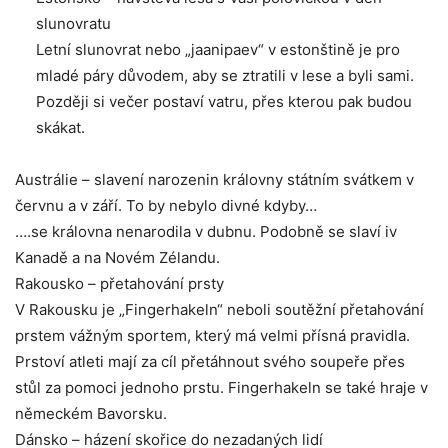
slunovratu
Letní slunovrat nebo „jaanipaev“ v estonštině je pro
mladé páry důvodem, aby se ztratili v lese a byli sami.
Později si večer postaví vatru, přes kterou pak budou
skákat.
Austrálie – slavení narozenin královny státním svátkem v
červnu a v září. To by nebylo divné kdyby…
….se královna nenarodila v dubnu. Podobně se slaví iv
Kanadě a na Novém Zélandu.
Rakousko – přetahování prsty
V Rakousku je „Fingerhakeln“ neboli soutěžní přetahování
prstem vážným sportem, který má velmi přísná pravidla.
Prstoví atleti mají za cíl přetáhnout svého soupeře přes
stůl za pomoci jednoho prstu. Fingerhakeln se také hraje v
německém Bavorsku.
Dánsko – házení skořice do nezadaných lidí