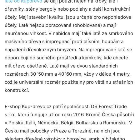
latě od Kupdrevo
se dají použít nejen na krovy, ale i
dřevníky, stěny pergoly nebo podlahy a další konstrukční
účely. Mají stavební kvalitu, jsou určené pro nepohledové
účely. Latě nejsou opracované (ohoblované) a mají
neurčenou vlhkost. V nabídce mají také latě ze smrkového
masivního dřeva s impregnací proti plísním, houbám a
napadení dřevokazným hmyzem. Naimpregnované latě se
doporučují do suchého prostředí a kamkoliv, kde chcete
mít dřevo ošetřené. Latě mají ve dvou standardních
rozměrech 30´50 mm a 40´60 mm, vždy v délce 4 metry,
což je univerzální rozměr použitelný pro většinu střešních
konstrukcí.
E-shop Kup-drevo.cz patří společnosti DS Forest Trade
s.r.o., která funguje už od roku 2016. Kromě Česka působí i
v Polsku, Itálii, Německu, Belgii, Bulharsku a Rumunsku. V
Česku mají pobočky v Praze a Terezíně, na nich jsou
skladem dřevěné výrobky z borovice, smrk, sibiřského