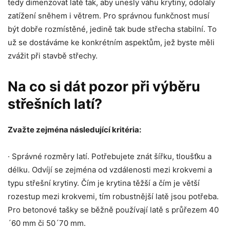
tedy dimenzovat latě tak, aby unesly váhu krytiny, odolaly
zatížení sněhem i větrem. Pro správnou funkčnost musí
být dobře rozmístěné, jedině tak bude střecha stabilní. To
už se dostáváme ke konkrétním aspektům, jež byste měli
zvážit při stavbě střechy.
Na co si dát pozor při výběru
střešních latí?
Zvažte zejména následující kritéria:
· Správné rozměry latí. Potřebujete znát šířku, tloušťku a
délku. Odvíjí se zejména od vzdálenosti mezi krokvemi a
typu střešní krytiny. Čím je krytina těžší a čím je větší
rozestup mezi krokvemi, tím robustnější latě jsou potřeba.
Pro betonové tašky se běžně používají latě s průřezem 40
´60 mm či 50´70 mm.