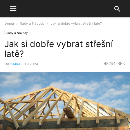
Domů
Rady a Návody
Jak si dobře vybrat střešní latě?
Rady a Návody
Jak si dobře vybrat střešní
latě?
754
0
Od
Katka
-
1.9.2024