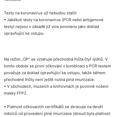
Testy na koronavirus už nebudou stačit
• Jakékoli testy na koronavirus (PCR nebo antigenové
testy) nejsou v zásadě již více povoleny jako doklad
opravňující ke vstupu.
Na režim „OP“ se vztahuje přechodná lhůta čtyř týdnů. V
tomto období se první očkování v kombinaci s PCR testem
považuje za doklad opravňující ke vstupu, takže během
přechodné lhůty není ještě nutná plná imunizace.
• V obchodech, muzeích a knihovnách je povinné nošení
masky FFP2.
• Platnost očkovacích certifikátů se zkracuje na devět
měsíců od provedení plné imunizace (dosud byla platnost