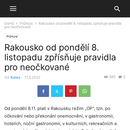
Domů
Průmysl
Rakousko od pondělí 8. listopadu zpřísňuje pravidla
pro neočkované
Průmysl
Rakousko od pondělí 8.
listopadu zpřísňuje pravidla
pro neočkované
885
0
Od
Katka
-
17.3.2022
Od pondělí 8.11. platí v Rakousku režim „OP“, tzn. po
očkování nebo překonání onemocnění, v gastronomii,
hotelích, noční gastronomii, v kulturních, rekreačních a