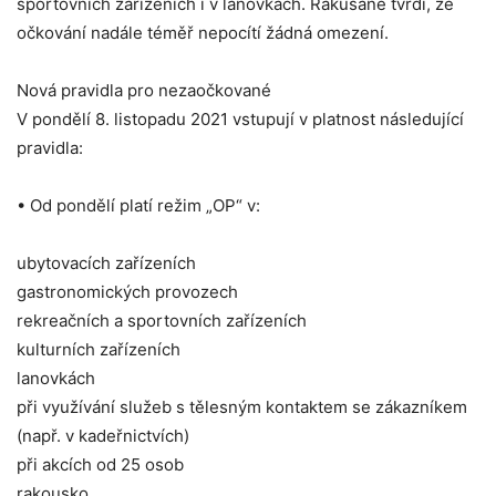
sportovních zařízeních i v lanovkách. Rakušané tvrdí, že
očkování nadále téměř nepocítí žádná omezení.
Nová pravidla pro nezaočkované
V pondělí 8. listopadu 2021 vstupují v platnost následující
pravidla:
• Od pondělí platí režim „OP“ v:
ubytovacích zařízeních
gastronomických provozech
rekreačních a sportovních zařízeních
kulturních zařízeních
lanovkách
při využívání služeb s tělesným kontaktem se zákazníkem
(např. v kadeřnictvích)
při akcích od 25 osob
rakousko