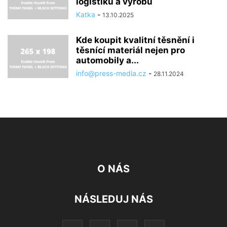
logistiku a výrobu
Katka
-
13.10.2025
Kde koupit kvalitní těsnění i
těsnící materiál nejen pro
automobily a...
info@press-media.cz
-
28.11.2024
O NÁS
NÁSLEDUJ NÁS