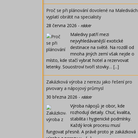
Proč se při plánování dovolené na Maledivách
vyplatí obrátit na specialisty
28 června 2026
-
rddotr
Maledivy patří mezi
nejvyhledávanější exotické
destinace na světě. Na rozdíl od
mnoha jiných zemí však nejde o
místo, kde stačí vybrat hotel a rezervovat
letenky. Souostroví tvoří stovky…
[...]
Zakázková výroba z nerezu jako řešení pro
pivovary a nápojový průmysl
30 března 2026
-
rddotr
Výroba nápojů je obor, kde
rozhodují detaily. Chuť, kvalita,
stabilita i hygienické podmínky.
Každý krok procesu musí
fungovat přesně. A právě proto je zakázková