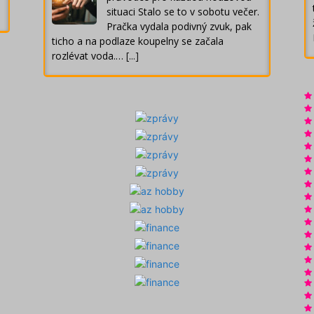
situaci Stalo se to v sobotu večer.
Pračka vydala podivný zvuk, pak
ticho a na podlaze koupelny se začala
rozlévat voda.…
[...]