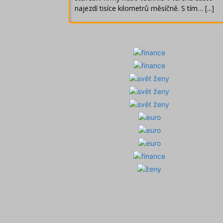
najezdí tisíce kilometrů měsíčně. S tím…
[...]