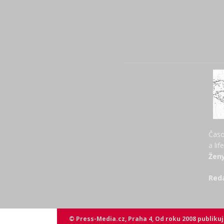
Časo
a lif
Ženy
Red
© Press-Media.cz, Praha 4, Od roku 2008 publik