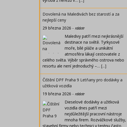
výroba z nerezu v…
[...]
Dovolená na Maledivách bez starostí a za
nejlepší ceny
29 března 2026
-
rddotr
Maledivy patří mezi nejkrásnější
destinace na světě. Tyrkysové
moře, bílé pláže a unikátní
atmosféra lákají cestovatele z
celého světa. Výběr správného ostrova nebo
resortu ale není jednoduchý –…
[...]
Čištění DPF Praha 9 Letňany pro dodávky a
užitková vozidla
19 března 2026
-
rddotr
Dieselové dodávky a užitková
vozidla dnes patří mezi
nejdůležitější pracovní nástroje
mnoha firem. Rozvážkové služby,
stavební firmy nebo technici v terénu často