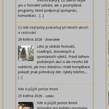
firemní kultury. Už dávno nejde
jen o formální setkání, ale o promyšlené
programy, které podporují spolupráci,
komunikaci…
[...]
Co lidé nejčastěji podceňují při letních akcích
a cestování
28 května 2026
-
Erste blink
Léto je období festivalů,
roadtripů, dovolených a
spontánních výletů. Právě během
podobných akcí si ale mnoho lidí
uvědomí, jak moc dokážou i malé komplikace
pokazit jinak pohodový den. Vybitý telefon,…
[...]
Kde si půjčit peníze ihned
25 května 2026
-
czeko
Kde si půjčit peníze ihned:
průvodce pro každou nouzovou