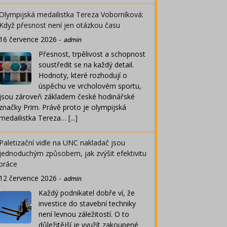
Olympijská medailistka Tereza Voborníková:
Když přesnost není jen otázkou času
16 července 2026
-
admin
Přesnost, trpělivost a schopnost
soustředit se na každý detail.
Hodnoty, které rozhodují o
úspěchu ve vrcholovém sportu,
jsou zároveň základem české hodinářské
značky Prim. Právě proto je olympijská
medailistka Tereza…
[...]
Paletizační vidle na UNC nakladač jsou
jednoduchým způsobem, jak zvýšit efektivitu
práce
12 července 2026
-
admin
Každý podnikatel dobře ví, že
investice do stavební techniky
není levnou záležitostí. O to
důležitější je využít zakoupené