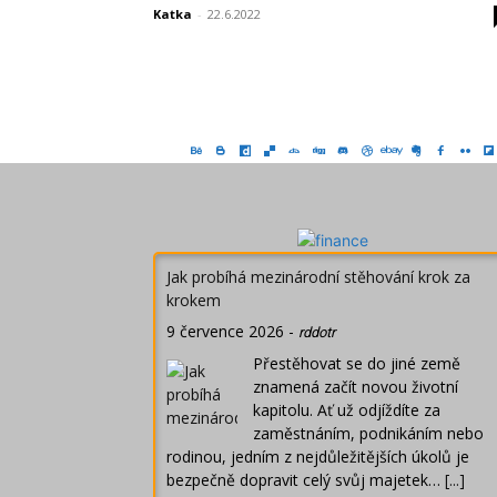
Katka
-
22.6.2022
Jak probíhá mezinárodní stěhování krok za
krokem
9 července 2026
-
rddotr
Přestěhovat se do jiné země
znamená začít novou životní
kapitolu. Ať už odjíždíte za
zaměstnáním, podnikáním nebo
rodinou, jedním z nejdůležitějších úkolů je
bezpečně dopravit celý svůj majetek…
[...]