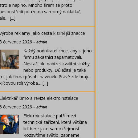
stroje naplno. Mnoho firem se proto
nesoustředí pouze na samotný nakladač,
ale…
[...]
Výroba reklamy jako cesta k silnější značce
8 července 2026
-
admin
Každý podnikatel chce, aby si jeho
firmu zákazníci zapamatovali.
Nestačí ale nabízet kvalitní služby
nebo produkty. Důležité je také
to, jak firma působí navenek. Právě zde hraje
klíčovou roli výroba…
[...]
Elektrikář Brno a revize elektroinstalace
6 července 2026
-
admin
Elektroinstalace patří mezi
technická zařízení, která většina
lidí bere jako samozřejmost.
Rozsvítíme světlo, zapneme