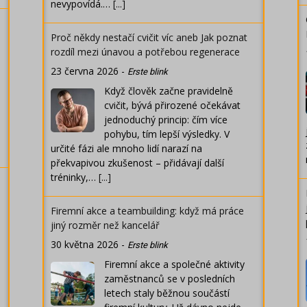
nevypovídá.…
[...]
Proč někdy nestačí cvičit víc aneb Jak poznat
rozdíl mezi únavou a potřebou regenerace
23 června 2026
-
Erste blink
Když člověk začne pravidelně
cvičit, bývá přirozené očekávat
jednoduchý princip: čím více
pohybu, tím lepší výsledky. V
určité fázi ale mnoho lidí narazí na
překvapivou zkušenost – přidávají další
tréninky,…
[...]
Firemní akce a teambuilding: když má práce
jiný rozměr než kancelář
30 května 2026
-
Erste blink
Firemní akce a společné aktivity
zaměstnanců se v posledních
letech staly běžnou součástí