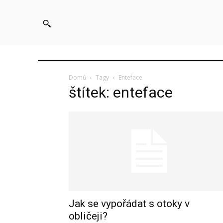
Domů
Tagy
Enteface
štítek: enteface
Jak se vypořádat s otoky v
obličeji?