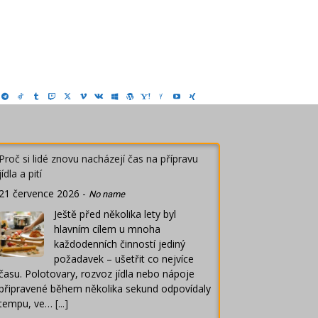
Proč si lidé znovu nacházejí čas na přípravu
jídla a pití
21 července 2026
-
No name
Ještě před několika lety byl
hlavním cílem u mnoha
každodenních činností jediný
požadavek – ušetřit co nejvíce
času. Polotovary, rozvoz jídla nebo nápoje
připravené během několika sekund odpovídaly
tempu, ve…
[...]