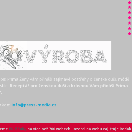
pis Prima Ženy Vám přináší zajímavé postřehy o ženské duši, módě
estile.
Receptář pro ženskou duši a krásnou Vám přináší Prima
.
akce:
info@press-media.cz
ujeme
PR články
na více než 700 webech. Inzerci na webu zajišťuje
Redak