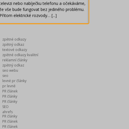
televizi nebo nabíječku telefonu a očekáváme,
že vše bude fungovat bez jediného problému.
Přitom elektrické rozvody…
[...]
zpětné odkazy
zpětný odkaz
textové odkazy
zpětné odkazy kvalitní
reklamní články
zpětný odkaz
seo webu
seo
levné pr články
pr levně
PR článek
PR články
PR články
SEO
ahrefs
PR články
PR článek
PR článek