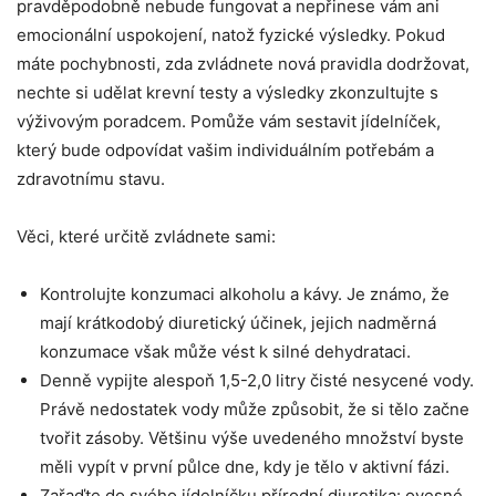
pravděpodobně nebude fungovat a nepřinese vám ani
emocionální uspokojení, natož fyzické výsledky. Pokud
máte pochybnosti, zda zvládnete nová pravidla dodržovat,
nechte si udělat krevní testy a výsledky zkonzultujte s
výživovým poradcem. Pomůže vám sestavit jídelníček,
který bude odpovídat vašim individuálním potřebám a
zdravotnímu stavu.
Věci, které určitě zvládnete sami:
Kontrolujte konzumaci alkoholu a kávy. Je známo, že
mají krátkodobý diuretický účinek, jejich nadměrná
konzumace však může vést k silné dehydrataci.
Denně vypijte alespoň 1,5-2,0 litry čisté nesycené vody.
Právě nedostatek vody může způsobit, že si tělo začne
tvořit zásoby. Většinu výše uvedeného množství byste
měli vypít v první půlce dne, kdy je tělo v aktivní fázi.
Zařaďte do svého jídelníčku přírodní diuretika: ovesné