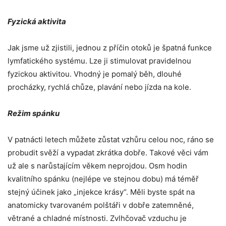
Fyzická aktivita
Jak jsme už zjistili, jednou z příčin otoků je špatná funkce
lymfatického systému. Lze ji stimulovat pravidelnou
fyzickou aktivitou. Vhodný je pomalý běh, dlouhé
procházky, rychlá chůze, plavání nebo jízda na kole.
Režim spánku
V patnácti letech můžete zůstat vzhůru celou noc, ráno se
probudit svěží a vypadat zkrátka dobře. Takové věci vám
už ale s narůstajícím věkem neprojdou. Osm hodin
kvalitního spánku (nejlépe ve stejnou dobu) má téměř
stejný účinek jako „injekce krásy“. Měli byste spát na
anatomicky tvarovaném polštáři v dobře zatemněné,
větrané a chladné místnosti. Zvlhčovač vzduchu je