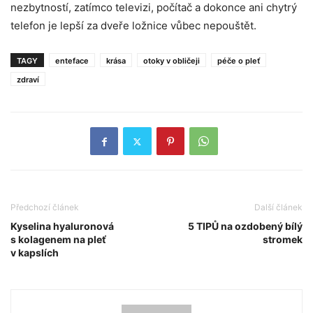
nezbytností, zatímco televizi, počítač a dokonce ani chytrý
telefon je lepší za dveře ložnice vůbec nepouštět.
TAGY
enteface
krása
otoky v obličeji
péče o pleť
zdraví
Předchozí článek
Další článek
Kyselina hyaluronová
5 TIPŮ na ozdobený bílý
s kolagenem na pleť
stromek
v kapslích