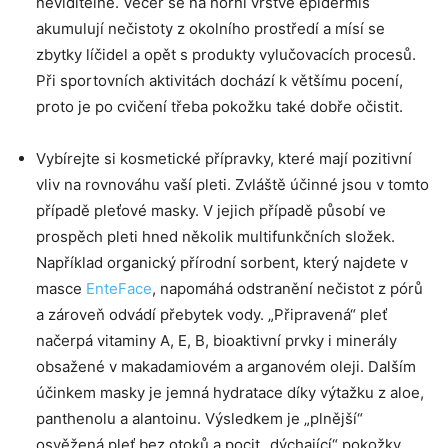
neviditelné. Večer se na horní vrstvě epidermis
akumulují nečistoty z okolního prostředí a mísí se
zbytky líčidel a opět s produkty vylučovacích procesů.
Při sportovních aktivitách dochází k většímu pocení,
proto je po cvičení třeba pokožku také dobře očistit.
Vybírejte si kosmetické přípravky, které mají pozitivní
vliv na rovnováhu vaší pleti. Zvláště účinné jsou v tomto
případě pleťové masky. V jejich případě působí ve
prospěch pleti hned několik multifunkčních složek.
Například organický přírodní sorbent, který najdete v
masce
EnteFace
, napomáhá odstranění nečistot z pórů
a zároveň odvádí přebytek vody. „Připravená“ pleť
načerpá vitaminy A, E, B, bioaktivní prvky i minerály
obsažené v makadamiovém a arganovém oleji. Dalším
účinkem masky je jemná hydratace díky výtažku z aloe,
panthenolu a alantoinu. Výsledkem je „plnější“
osvěžená pleť bez otoků a pocit „dýchající“ pokožky