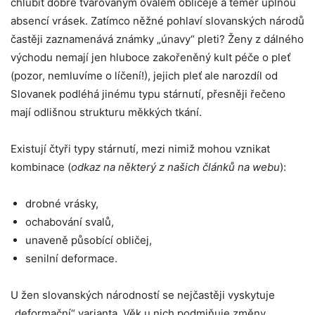
chlubit dobře tvarovaným oválem obličeje a téměř úplnou
absencí vrásek. Zatímco něžné pohlaví slovanských národů
častěji zaznamenává známky „únavy“ pleti? Ženy z dálného
východu nemají jen hluboce zakořeněný kult péče o pleť
(pozor, nemluvíme o líčení!), jejich pleť ale narozdíl od
Slovanek podléhá jinému typu stárnutí, přesněji řečeno
mají odlišnou strukturu měkkých tkání.
Existují čtyři typy stárnutí, mezi nimiž mohou vznikat
kombinace (
odkaz na některý z našich článků na webu
):
drobné vrásky,
ochabování svalů,
unaveně působící obličej,
senilní deformace.
U žen slovanských národností se nejčastěji vyskytuje
„deformační“ varianta. Věk u nich podmiňuje změny