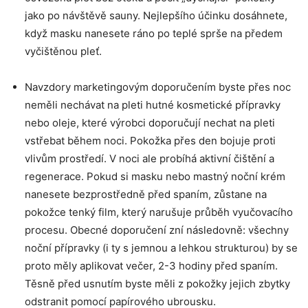
jako po návštěvě sauny. Nejlepšího účinku dosáhnete,
když masku nanesete ráno po teplé sprše na předem
vyčištěnou pleť.
Navzdory marketingovým doporučením byste přes noc
neměli nechávat na pleti hutné kosmetické přípravky
nebo oleje, které výrobci doporučují nechat na pleti
vstřebat během noci. Pokožka přes den bojuje proti
vlivům prostředí. V noci ale probíhá aktivní čištění a
regenerace. Pokud si masku nebo mastný noční krém
nanesete bezprostředně před spaním, zůstane na
pokožce tenký film, který narušuje průběh vyučovacího
procesu. Obecné doporučení zní následovně: všechny
noční přípravky (i ty s jemnou a lehkou strukturou) by se
proto měly aplikovat večer, 2-3 hodiny před spaním.
Těsně před usnutím byste měli z pokožky jejich zbytky
odstranit pomocí papírového ubrousku.