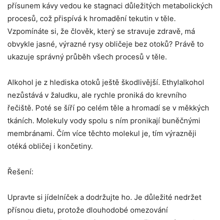
přísunem kávy vedou ke stagnaci důležitých metabolických
procesů, což přispívá k hromadění tekutin v těle.
Vzpomínáte si, že člověk, který se stravuje zdravě, má
obvykle jasné, výrazné rysy obličeje bez otoků? Právě to
ukazuje správný průběh všech procesů v těle.
Alkohol je z hlediska otoků ještě škodlivější. Ethylalkohol
nezůstává v žaludku, ale rychle proniká do krevního
řečiště. Poté se šíří po celém těle a hromadí se v měkkých
tkáních. Molekuly vody spolu s ním pronikají buněčnými
membránami. Čím více těchto molekul je, tím výrazněji
otéká obličej i končetiny.
Řešení:
Upravte si jídelníček a dodržujte ho. Je důležité nedržet
přísnou dietu, protože dlouhodobé omezování