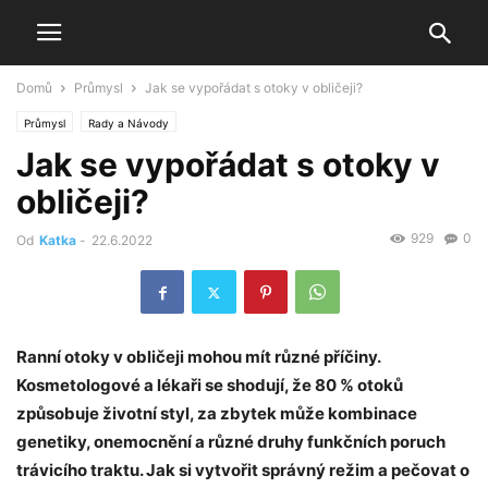
Domů
Průmysl
Jak se vypořádat s otoky v obličeji?
Průmysl
Rady a Návody
Jak se vypořádat s otoky v
obličeji?
929
0
Od
Katka
-
22.6.2022
Ranní otoky v obličeji mohou mít různé příčiny.
Kosmetologové a lékaři se shodují, že 80 % otoků
způsobuje životní styl, za zbytek může kombinace
genetiky, onemocnění a různé druhy funkčních poruch
trávicího traktu. Jak si vytvořit správný režim a pečovat o