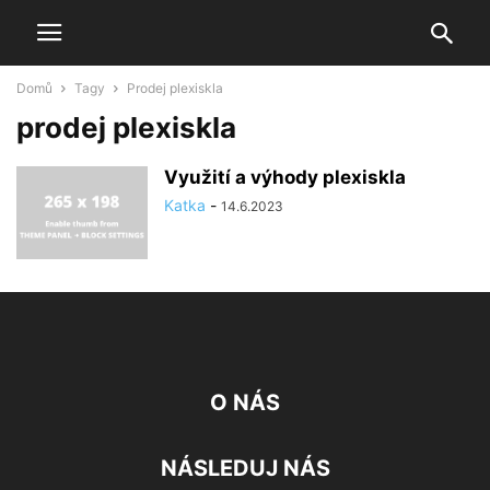
Domů
Tagy
Prodej plexiskla
prodej plexiskla
Využití a výhody plexiskla
Katka
-
14.6.2023
O NÁS
NÁSLEDUJ NÁS