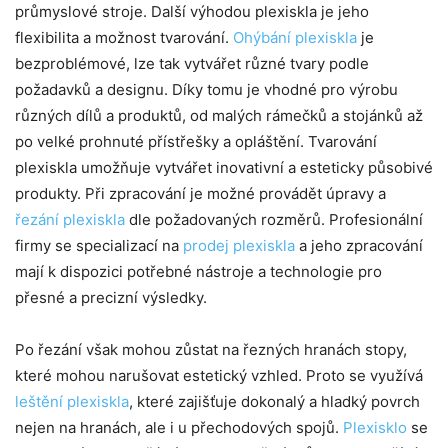
průmyslové stroje. Další výhodou plexiskla je jeho
flexibilita a možnost tvarování.
Ohýbání plexiskla
je
bezproblémové, lze tak vytvářet různé tvary podle
požadavků a designu. Díky tomu je vhodné pro výrobu
různých dílů a produktů, od malých rámečků a stojánků až
po velké prohnuté přístřešky a opláštění. Tvarování
plexiskla umožňuje vytvářet inovativní a esteticky působivé
produkty. Při zpracování je možné provádět úpravy a
řezání plexiskla
dle požadovaných rozměrů. Profesionální
firmy se specializací na
prodej plexiskla
a jeho zpracování
mají k dispozici potřebné nástroje a technologie pro
přesné a precizní výsledky.
Po řezání však mohou zůstat na řezných hranách stopy,
které mohou narušovat estetický vzhled. Proto se využívá
leštění plexiskla
, které zajišťuje dokonalý a hladký povrch
nejen na hranách, ale i u přechodových spojů.
Plexisklo
se