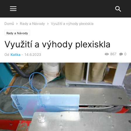
Domů
Rady a Návody
Využití a výhody plexiskla
Rady a Návody
Využití a výhody plexiskla
867
0
Od
Katka
-
14.6.2023