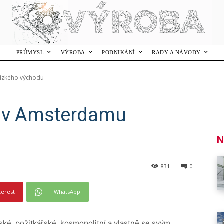
PRŮMYSL
VÝROBA
PODNIKÁNÍ
RADY A NÁVODY
lízkého východu
á v Amsterdamu
N
831
0
terest
WhatsApp
lské, požitkářské, kosmopolitní a vlastně se svým