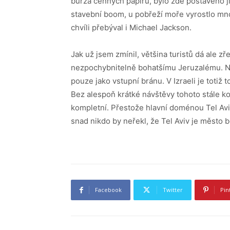
burza cenných papírů, bylo zde postaveno j
stavební boom, u pobřeží moře vyrostlo mno
chvíli přebýval i Michael Jackson.
Jak už jsem zmínil, většina turistů dá ale 
nezpochybnitelně bohatšímu Jeruzalému. Neb
pouze jako vstupní bránu. V Izraeli je totiž
Bez alespoň krátké návštěvy tohoto stále 
kompletní. Přestože hlavní doménou Tel Aviv
snad nikdo by neřekl, že Tel Aviv je město
Facebook
Twitter
Pin