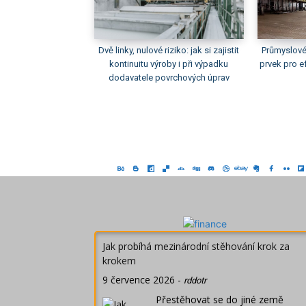
Dvě linky, nulové riziko: jak si zajistit
Průmyslové 
kontinuitu výroby i při výpadku
prvek pro ef
dodavatele povrchových úprav
Jak probíhá mezinárodní stěhování krok za
krokem
9 července 2026
-
rddotr
Přestěhovat se do jiné země