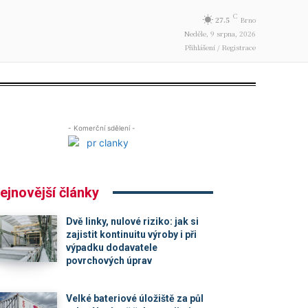
C
27.5
Brno
Neděle, 9 srpna, 2026
Přihlášení / Registrace
- Komerční sdělení -
ejnovější články
Dvě linky, nulové riziko: jak si
zajistit kontinuitu výroby i při
výpadku dodavatele
povrchových úprav
Velké bateriové úložiště za půl