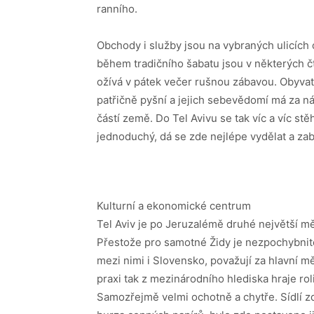
ranního.
Obchody i služby jsou na vybraných ulicích
během tradičního šabatu jsou v některých 
ožívá v pátek večer rušnou zábavou. Obyvatelé
patřičně pyšní a jejich sebevědomí má za nás
částí země. Do Tel Avivu se tak víc a víc stěhu
jednoduchý, dá se zde nejlépe vydělat a zab
Kulturní a ekonomické centrum
Tel Aviv je po Jeruzalémě druhé největší mě
Přestože pro samotné Židy je nezpochybni
mezi nimi i Slovensko, považují za hlavní mě
praxi tak z mezinárodního hlediska hraje ro
Samozřejmě velmi ochotně a chytře. Sídlí 