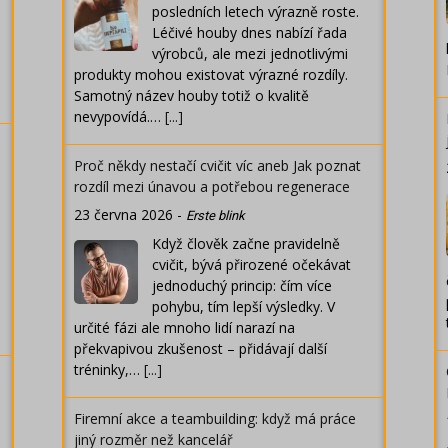
posledních letech výrazně roste.
Léčivé houby dnes nabízí řada
výrobců, ale mezi jednotlivými
produkty mohou existovat výrazné rozdíly.
Samotný název houby totiž o kvalitě
nevypovídá.…
[...]
Proč někdy nestačí cvičit víc aneb Jak poznat
rozdíl mezi únavou a potřebou regenerace
23 června 2026
-
Erste blink
Když člověk začne pravidelně
cvičit, bývá přirozené očekávat
jednoduchý princip: čím více
pohybu, tím lepší výsledky. V
určité fázi ale mnoho lidí narazí na
překvapivou zkušenost – přidávají další
tréninky,…
[...]
Firemní akce a teambuilding: když má práce
jiný rozměr než kancelář