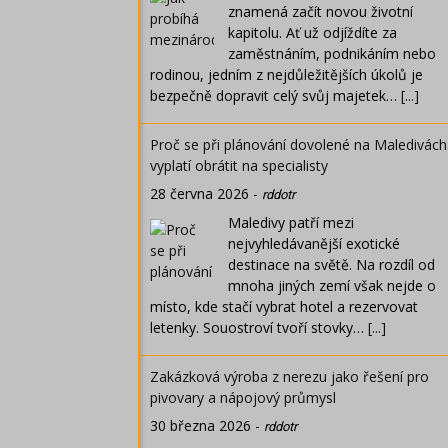
znamená začít novou životní
kapitolu. Ať už odjíždíte za
zaměstnáním, podnikáním nebo
rodinou, jedním z nejdůležitějších úkolů je
bezpečně dopravit celý svůj majetek…
[...]
Proč se při plánování dovolené na Maledivách
vyplatí obrátit na specialisty
28 června 2026
-
rddotr
Maledivy patří mezi
nejvyhledávanější exotické
destinace na světě. Na rozdíl od
mnoha jiných zemí však nejde o
místo, kde stačí vybrat hotel a rezervovat
letenky. Souostroví tvoří stovky…
[...]
Zakázková výroba z nerezu jako řešení pro
pivovary a nápojový průmysl
30 března 2026
-
rddotr