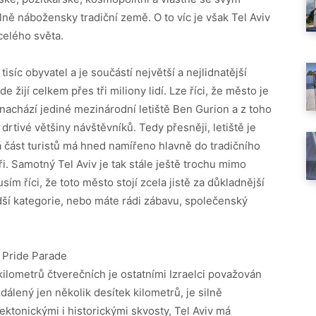
lně nábožensky tradiční země. O to víc je však Tel Aviv
 celého světa.
tisíc obyvatel a je součástí největší a nejlidnatější
 žijí celkem přes tři miliony lidí. Lze říci, že město je
nachází jediné mezinárodní letiště Ben Gurion a z toho
tivé většiny návštěvníků. Tedy přesněji, letiště je
á část turistů má hned namířeno hlavně do tradičního
i. Samotný Tel Aviv je tak stále ještě trochu mimo
ím říci, že toto město stojí zcela jistě za důkladnější
dší kategorie, nebo máte rádi zábavu, společenský
 Pride Parade
ilometrů čtverečních je ostatními Izraelci považován
dálený jen několik desítek kilometrů, je silně
ektonickými i historickými skvosty, Tel Aviv má