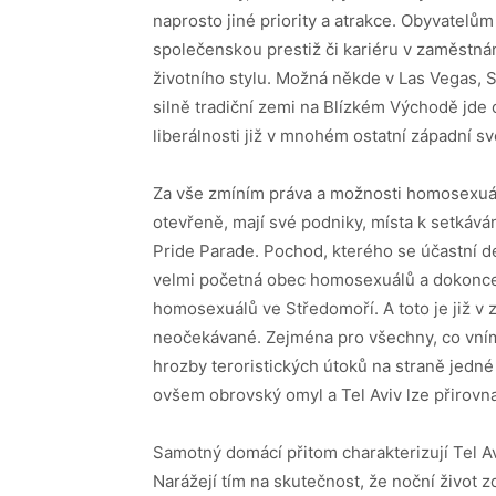
naprosto jiné priority a atrakce. Obyvatelům
společenskou prestiž či kariéru v zaměstná
životního stylu. Možná někde v Las Vegas, S
silně tradiční zemi na Blízkém Východě jde o
liberálnosti již v mnohém ostatní západní sv
Za vše zmíním práva a možnosti homosexuá
otevřeně, mají své podniky, místa k setkáv
Pride Parade. Pochod, kterého se účastní des
velmi početná obec homosexuálů a dokonce se 
homosexuálů ve Středomoří. A toto je již v 
neočekávané. Zejména pro všechny, co vnímaj
hrozby teroristických útoků na straně jedn
ovšem obrovský omyl a Tel Aviv lze přirov
Samotný domácí přitom charakterizují Tel Avi
Narážejí tím na skutečnost, že noční život z