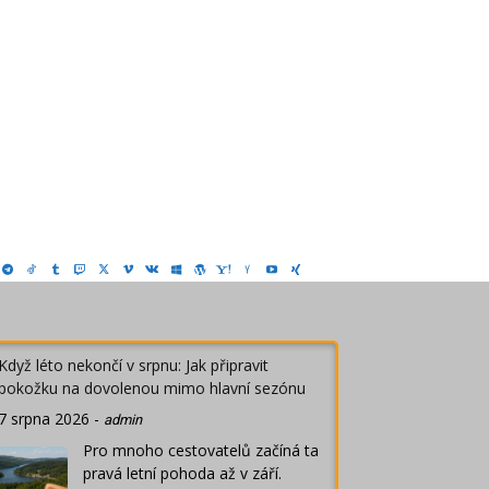
Když léto nekončí v srpnu: Jak připravit
pokožku na dovolenou mimo hlavní sezónu
7 srpna 2026
-
admin
Pro mnoho cestovatelů začíná ta
pravá letní pohoda až v září.