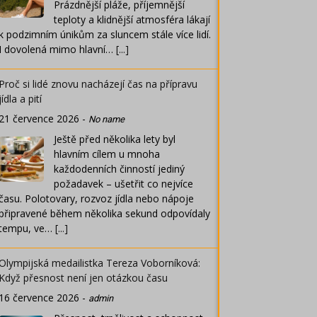
Prázdnější pláže, příjemnější
teploty a klidnější atmosféra lákají
k podzimním únikům za sluncem stále více lidí.
I dovolená mimo hlavní…
[...]
Proč si lidé znovu nacházejí čas na přípravu
jídla a pití
21 července 2026
-
No name
Ještě před několika lety byl
hlavním cílem u mnoha
každodenních činností jediný
požadavek – ušetřit co nejvíce
času. Polotovary, rozvoz jídla nebo nápoje
připravené během několika sekund odpovídaly
tempu, ve…
[...]
Olympijská medailistka Tereza Voborníková:
Když přesnost není jen otázkou času
16 července 2026
-
admin