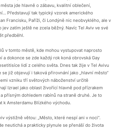
 města jde hlavně o zábavu, kvalitní oblečení,
ní… Představují tak typický vzorek amerického
an Francisku, Paříži, či Londýně nic neobvyklého, ale v
 jev zatím ještě ne zcela běžný. Navíc Tel Aviv ve své
ět předběhl.
lů v tomto městě, kde mohou vystupovat naprosto
ání a dokonce se zde každý rok koná obrovská Gay
etitisíce lidí z celého světa. Dnes tak žije v Tel Avivu
již objevují i ​​taková přirovnání jako „hlavní město“
zemi vzniku tří světových náboženství určitě
í Izrael jako oblast živořící hlavně pod přízrakem
é a přísným dohledem rabínů na straně druhé. Je to
nat k Amsterdamu Blízkého východu.
v výstižně větou: „Město, které nespí ani v noci“.
de neutichá a prakticky plynule se přenáší do života