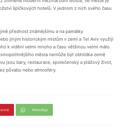
iž zmíněné moderní mezinárodní letiště, ve městě je
žství špičkových hotelů. V jednom z nich svého času
zřejmě přednost známějšímu a na památky
o jiným historickým místům v zemi a Tel Aviv využijí
 toho k vidění velmi mnoho a času většinou velmi málo.
kosmopolitnějšího města nemůže být obhlídka země
u jsou bary, restaurace, společenský a plážový život,
 bez půvabu nebo atmosféry.
terest
WhatsApp