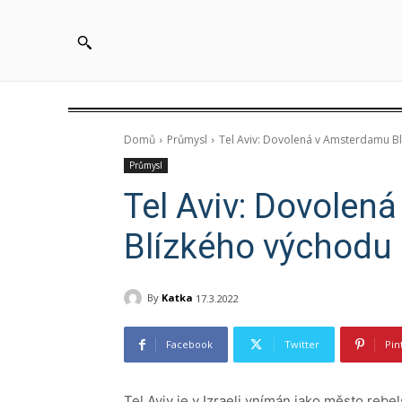
Domů
Průmysl
Tel Aviv: Dovolená v Amsterdamu B
Průmysl
Tel Aviv: Dovolen
Blízkého východu
By
Katka
17.3.2022
Facebook
Twitter
Pin
Tel Aviv je v Izraeli vnímán jako město rebe