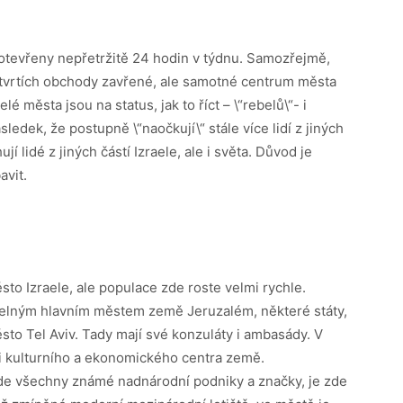
 otevřeny nepřetržitě 24 hodin v týdnu. Samozřejmě,
čtvrtích obchody zavřené, ale samotné centrum města
 města jsou na status, jak to říct – \“rebelů\“- i
ledek, že postupně \“naočkují\“ stále více lidí z jiných
jí lidé z jiných částí Izraele, ale i světa. Důvod je
avit.
sto Izraele, ale populace zde roste velmi rychle.
telným hlavním městem země Jeruzalém, některé státy,
sto Tel Aviv. Tady mají své konzuláty i ambasády. V
li kulturního a ekonomického centra země.
zde všechny známé nadnárodní podniky a značky, je zde