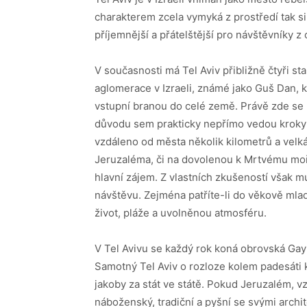
charakterem zcela vymyká z prostředí tak si
příjemnější a přátelštější pro návštěvníky z
V současnosti má Tel Aviv přibližně čtyři sta 
aglomerace v Izraeli, známé jako Guš Dan, kde
vstupní branou do celé země. Právě zde se 
důvodu sem prakticky nepřímo vedou kroky dr
vzdáleno od města několik kilometrů a velk
Jeruzaléma, či na dovolenou k Mrtvému ​​moř
hlavní zájem. Z vlastních zkušeností však mus
návštěvu. Zejména patříte-li do věkově mla
život, pláže a uvolněnou atmosféru.
V Tel Avivu se každý rok koná obrovská Gay
Samotný Tel Aviv o rozloze kolem padesáti k
jakoby za stát ve státě. Pokud Jeruzalém, vz
náboženský, tradiční a pyšní se svými archit