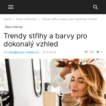
Domů
Rady a Návody
Trendy střihy a barvy pro dokonalý vzhled
Rady a Návody
Trendy střihy a barvy pro
dokonalý vzhled
760
0
Od
info@press-media.cz
-
30.5.2024