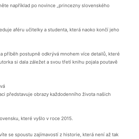
něte například po novince „princezny slovenského
eduje aféru učitelky a studenta, která naoko končí jeho
á a příběh postupně odkrývá mnohem více detailů, které
torka si dala záležet a svou třetí knihu pojala poutavě
ová
aci představuje obrazy každodenního života našich
Slovensku, které vyšlo v roce 2015.
te se spoustu zajímavostí z historie, která není až tak