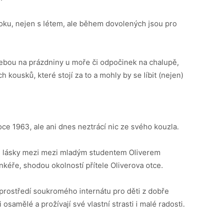
ku, nejen s létem, ale během dovolených jsou pro
s sebou na prázdniny u moře či odpočinek na chalupě,
h kousků, které stojí za to a mohly by se líbit (nejen)
ce 1963, ale ani dnes neztrácí nic ze svého kouzla.
h lásky mezi mezi mladým studentem Oliverem
éře, shodou okolností přítele Oliverova otce.
rostředí soukromého internátu pro děti z dobře
osamělé a prožívají své vlastní strasti i malé radosti.