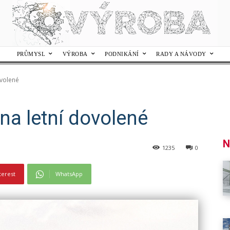
PRŮMYSL
VÝROBA
PODNIKÁNÍ
RADY A NÁVODY
ovolené
 na letní dovolené
N
1235
0
terest
WhatsApp