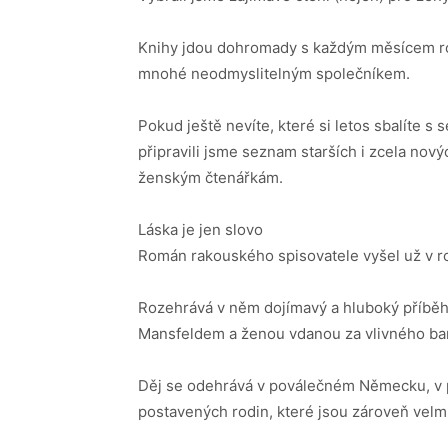
Knihy jdou dohromady s každým měsícem ro
mnohé neodmyslitelným společníkem.
Pokud ještě nevíte, které si letos sbalíte 
připravili jsme seznam starších i zcela novýc
ženským čtenářkám.
Láska je jen slovo
Román rakouského spisovatele vyšel už v ro
Rozehrává v něm dojímavý a hluboký příbě
Mansfeldem a ženou vdanou za vlivného bank
Děj se odehrává v poválečném Německu, v p
postavených rodin, které jsou zároveň velmi 