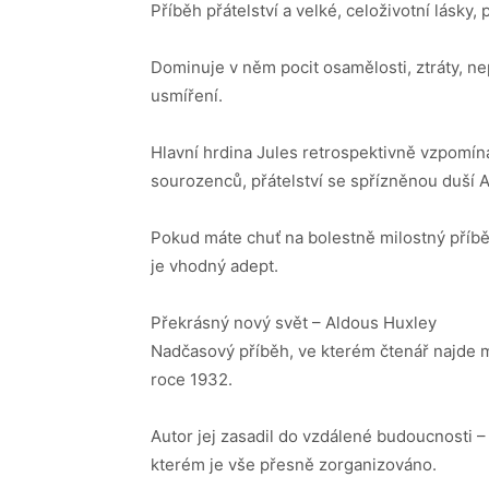
Příběh přátelství a velké, celoživotní lásky
Dominuje v něm pocit osamělosti, ztráty, ne
usmíření.
Hlavní hrdina Jules retrospektivně vzpomíná 
sourozenců, přátelství se spřízněnou duší A
Pokud máte chuť na bolestně milostný příbě
je vhodný adept.
Překrásný nový svět – Aldous Huxley
Nadčasový příběh, ve kterém čtenář najde m
roce 1932.
Autor jej zasadil do vzdálené budoucnosti –
kterém je vše přesně zorganizováno.