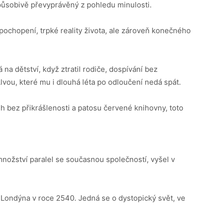
, působivě převyprávěný z pohledu minulosti.
pochopení, trpké reality života, ale zároveň konečného
na dětství, když ztratil rodiče, dospívání bez
lvou, které mu i dlouhá léta po odloučení nedá spát.
h bez přikrášlenosti a patosu červené knihovny, toto
nožství paralel se současnou společností, vyšel v
 Londýna v roce 2540. Jedná se o dystopický svět, ve