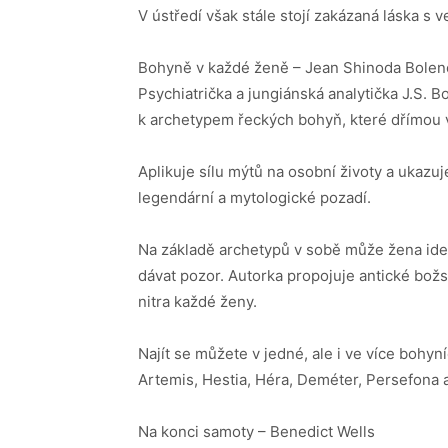
V ústředí však stále stojí zakázaná láska s 
Bohyně v každé ženě – Jean Shinoda Bolen
Psychiatrička a jungiánská analytička J.S. B
k archetypem řeckých bohyň, které dřímou v
Aplikuje sílu mýtů na osobní životy a ukazuje
legendární a mytologické pozadí.
Na základě archetypů v sobě může žena identi
dávat pozor. Autorka propojuje antické bož
nitra každé ženy.
Najít se můžete v jedné, ale i ve více bohyní
Artemis, Hestia, Héra, Deméter, Persefona a
Na konci samoty – Benedict Wells