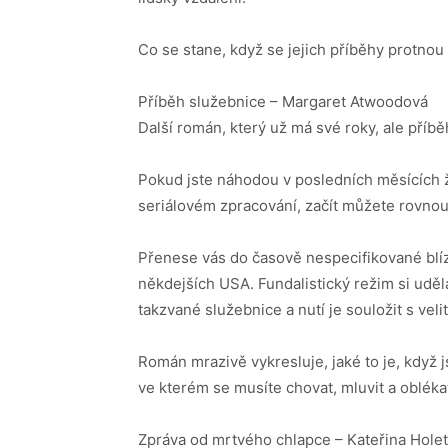
Co se stane, když se jejich příběhy protno
Příběh služebnice – Margaret Atwoodová
Další román, který už má své roky, ale pří
Pokud jste náhodou v posledních měsících ž
seriálovém zpracování, začít můžete rovnou
Přenese vás do časově nespecifikované blíz
někdejších USA. Fundalistický režim si uděla
takzvané služebnice a nutí je souložit s velit
Román mrazivě vykresluje, jaké to je, když j
ve kterém se musíte chovat, mluvit a obléka
Zpráva od mrtvého chlapce – Kateřina Hole