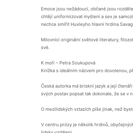
Emoce jsou nežádoucí, občané jsou rozdělen
chtějí uniformizovat myšlení a sex je samoz
nechce smířit Huxleyho hlavní hrdina Savag
Milovníci originální světové literatury, filoz
své.
K moři – Petra Soukupová
Knížka s ideálním názvem pro dovolenou, při
Česká autorka má briskní jazyk a její čtenáři
svých postav popsat tak dokonale, že se v n
O mezilidských vztazích píše jinak, než byste
V centru prózy je několik hrdinů, obyčejných 
lidsky vzdáleni.