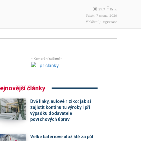
C
29.7
Brno
Pátek, 7 srpna, 2026
Přihlášení / Registrace
- Komerční sdělení -
ejnovější články
Dvě linky, nulové riziko: jak si
zajistit kontinuitu výroby i při
výpadku dodavatele
povrchových úprav
Velké bateriové úložiště za půl