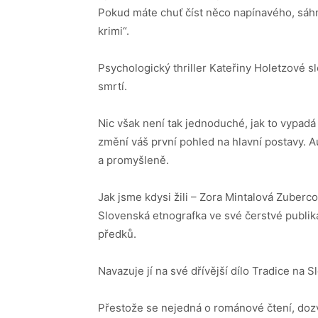
Pokud máte chuť číst něco napínavého, sáh
krimi“.
Psychologický thriller Kateřiny Holetzové sl
smrtí.
Nic však není tak jednoduché, jak to vypad
změní váš první pohled na hlavní postavy. Au
a promyšleně.
Jak jsme kdysi žili – Zora Mintalová Zuberc
Slovenská etnografka ve své čerstvé publik
předků.
Navazuje jí na své dřívější dílo Tradice na 
Přestože se nejedná o románové čtení, dozví