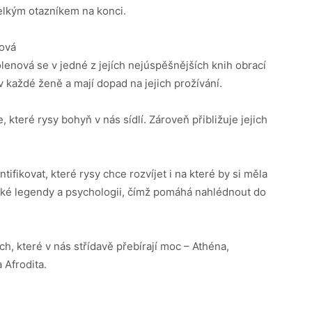
velkým otazníkem na konci.
ová
olenová se v jedné z jejích nejúspěšnějších knih obrací
 každé ženě a mají dopad na jejich prožívání.
, které rysy bohyň v nás sídlí. Zároveň přibližuje jejich
fikovat, které rysy chce rozvíjet i na které by si měla
ské legendy a psychologii, čímž pomáhá nahlédnout do
ch, které v nás střídavě přebírají moc – Athéna,
 Afrodita.