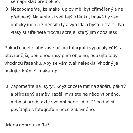
se například před okno.
Nezapomeňte, že make-up by měl být přiměřený a ne
přehnaný. Naneste si světlejší rtěnku, tmavá by vám
opticky mohla zmenšit rty a vypadala byste i starší. Na
vlasy si stříkněte trochu spreje, který jim dodá lesk.
Pokud chcete, aby vaše oči na fotografii vypadaly větší a
otevřenější, pomohou řasy plné objemu, použijte tedy
vhodnou řasenku. Aby se vám tvář neleskla, vhodný je
matující krém či make-up.
Zapomeňte na „syry“. Když chcete mít na záběru pěkný
a přirozený úsměv, raději myslete na něco vtipného, ​​
nebo si představte své oblíbené jídlo. Případně si
povídejte s fotografem něco zábavného.
Jak na dobrou selfie?