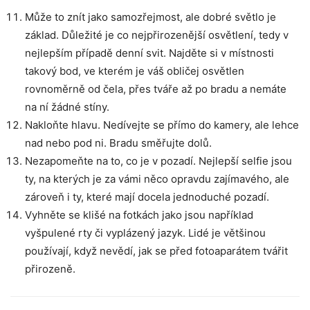
Může to znít jako samozřejmost, ale dobré světlo je
základ. Důležité je co nejpřirozenější osvětlení, tedy v
nejlepším případě denní svit. Najděte si v místnosti
takový bod, ve kterém je váš obličej osvětlen
rovnoměrně od čela, přes tváře až po bradu a nemáte
na ní žádné stíny.
Nakloňte hlavu. Nedívejte se přímo do kamery, ale lehce
nad nebo pod ni. Bradu směřujte dolů.
Nezapomeňte na to, co je v pozadí. Nejlepší selfie jsou
ty, na kterých je za vámi něco opravdu zajímavého, ale
zároveň i ty, které mají docela jednoduché pozadí.
Vyhněte se klišé na fotkách jako jsou například
vyšpulené rty či vyplázený jazyk. Lidé je většinou
používají, když nevědí, jak se před fotoaparátem tvářit
přirozeně.