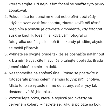
kterém stojíte. Při nejbližším focení se snažte tyto prvky
zopakovat.
Pokud máte tendenci mrknout nebo přivřít oči vždy,
když se ozve zvuk fotoaparátu, zkuste zavřít oči těsně
před ním a pomalu je otevřete v momentě, kdy fotograf
stiskne knoflík. Ideální je, když vám fotograf či
fotografka odečítají alespoň tři sekundy předtím, abyste
se mohli připravit.
Vyhněte se dvojité bradě tak, že se posnažíte natáhnout
krk a mírně vystrčíte hlavu, čelo tahejte dopředu. Bradu
jemně skloňte směrem dolů.
Nezapomeňte na správný úhel. Pokud se postavíte k
fotoaparátu přímo čelem, nemusí to „vypálit“ lichotivě.
Místo toho se vytočte mírně do strany, vaše rysy tak
dostanou větší „hloubku“.
Vyzkoušejte pózu, která je typická pro hvězdy na
červeném koberci – natřete se, ruku si položte na bok,