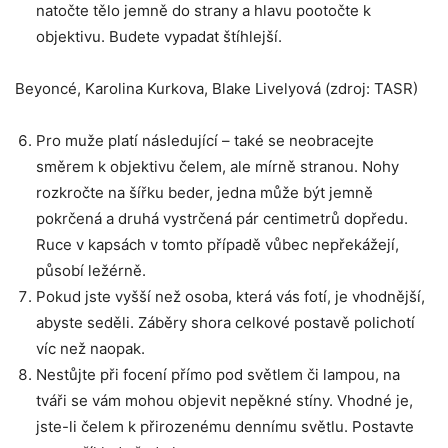
natočte tělo jemně do strany a hlavu pootočte k
objektivu. Budete vypadat štíhlejší.
Beyoncé, Karolina Kurkova, Blake Livelyová (zdroj: TASR)
Pro muže platí následující – také se neobracejte
směrem k objektivu čelem, ale mírně stranou. Nohy
rozkročte na šířku beder, jedna může být jemně
pokrčená a druhá vystrčená pár centimetrů dopředu.
Ruce v kapsách v tomto případě vůbec nepřekážejí,
působí ležérně.
Pokud jste vyšší než osoba, která vás fotí, je vhodnější,
abyste seděli. Záběry shora celkové postavě polichotí
víc než naopak.
Nestůjte při focení přímo pod světlem či lampou, na
tváři se vám mohou objevit nepěkné stíny. Vhodné je,
jste-li čelem k přirozenému dennímu světlu. Postavte