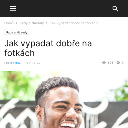
Domů
Rady a Návody
Jak vypadat dobře na fotkách
Rady a Návody
Jak vypadat dobře na
fotkách
863
0
Od
Katka
-
16.11.2022