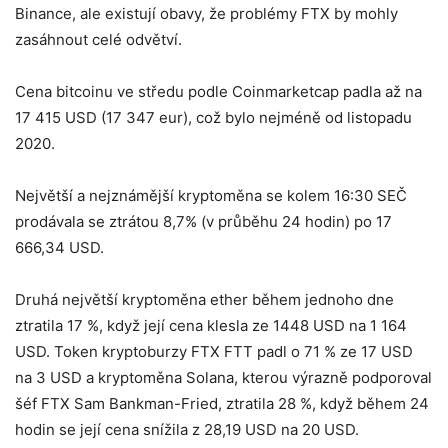
Binance, ale existují obavy, že problémy FTX by mohly
zasáhnout celé odvětví.
Cena bitcoinu ve středu podle Coinmarketcap padla až na
17 415 USD (17 347 eur), což bylo nejméně od listopadu
2020.
Největší a nejznámější kryptoměna se kolem 16:30 SEČ
prodávala se ztrátou 8,7% (v průběhu 24 hodin) po 17
666,34 USD.
Druhá největší kryptoměna ether během jednoho dne
ztratila 17 %, když její cena klesla ze 1448 USD na 1 164
USD. Token kryptoburzy FTX FTT padl o 71 % ze 17 USD
na 3 USD a kryptoměna Solana, kterou výrazně podporoval
šéf FTX Sam Bankman-Fried, ztratila 28 %, když během 24
hodin se její cena snížila z 28,19 USD na 20 USD.