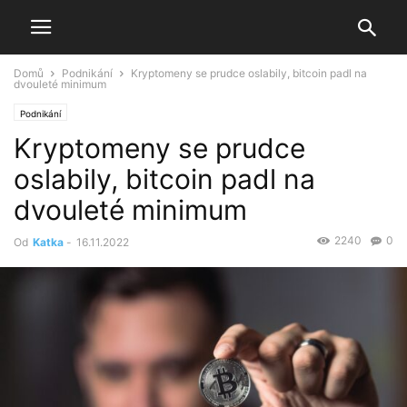
Domů
Podnikání
Kryptomeny se prudce oslabily, bitcoin padl na
dvouleté minimum
Podnikání
Kryptomeny se prudce
oslabily, bitcoin padl na
dvouleté minimum
2240
0
Od
Katka
-
16.11.2022