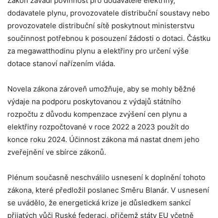
Zákon zavádí povinnost pro dodavatele elektřiny,
dodavatele plynu, provozovatele distribuční soustavy nebo
provozovatele distribuční sítě poskytnout ministerstvu
součinnost potřebnou k posouzení žádosti o dotaci. Částku
za megawatthodinu plynu a elektřiny pro určení výše
dotace stanoví nařízením vláda.
Novela zákona zároveň umožňuje, aby se mohly běžné
výdaje na podporu poskytovanou z výdajů státního
rozpočtu z důvodu kompenzace zvýšení cen plynu a
elektřiny rozpočtované v roce 2022 a 2023 použít do
konce roku 2024. Účinnost zákona má nastat dnem jeho
zveřejnění ve sbírce zákonů.
Plénum současně neschválilo usnesení k doplnění tohoto
zákona, které předložil poslanec Směru Blanár. V usnesení
se uvádělo, že energetická krize je důsledkem sankcí
přijatých vůči Ruské federaci, přičemž státy EU včetně