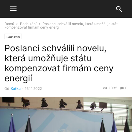
Domů
Podnikání
Poslanci schválili novelu, která umožňuje státu
kompenzovat firmám ceny energií
Podnikání
Poslanci schválili novelu,
která umožňuje státu
kompenzovat firmám ceny
energií
1035
0
Od
Katka
-
16.11.2022