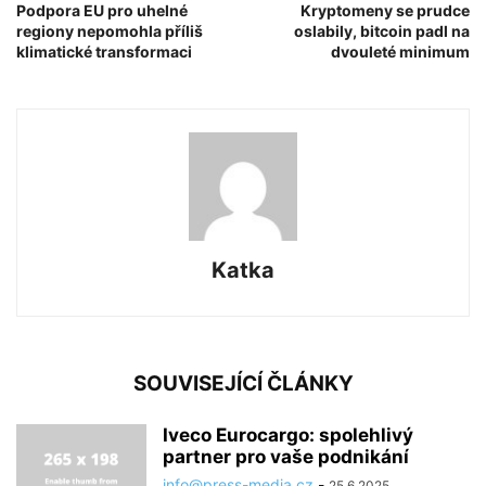
Podpora EU pro uhelné
Kryptomeny se prudce
regiony nepomohla příliš
oslabily, bitcoin padl na
klimatické transformaci
dvouleté minimum
Katka
SOUVISEJÍCÍ ČLÁNKY
Iveco Eurocargo: spolehlivý
partner pro vaše podnikání
info@press-media.cz
-
25.6.2025