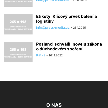
Etikety: Klíčový prvek balení a
logistiky
info@press-media.cz
-
28.1.2025
Poslanci schválili novelu zákona
o důchodovém spoření
Katka
-
16.11.2022
O NÁS