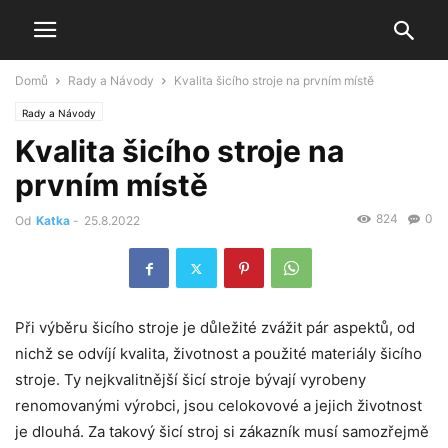
Domů
Rady a Návody
Kvalita šicího stroje na prvním místě
Rady a Návody
Kvalita šicího stroje na
prvním místě
824
0
Od
Katka
-
25.8.2022
Při výběru šicího stroje je důležité zvážit pár aspektů, od
nichž se odvíjí kvalita, životnost a použité materiály šicího
stroje. Ty nejkvalitnější šicí stroje bývají vyrobeny
renomovanými výrobci, jsou celokovové a jejich životnost
je dlouhá. Za takový šicí stroj si zákazník musí samozřejmě