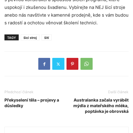
uspokojí i zkušenou švadlenu. Vybírejte na NEJ šicí stroje
anebo nás navštivte v kamenné prodejně, kde s vám budou
s radostí a ochotou věnovat školení technici.
TAGY
šicí stroj
šití
Předchozí článek
Další článek
Překyselení těla – projevy a
Australanka začala vyrábět
důsledky
mýdla z mateřského mléka,
poptávka je obrovská