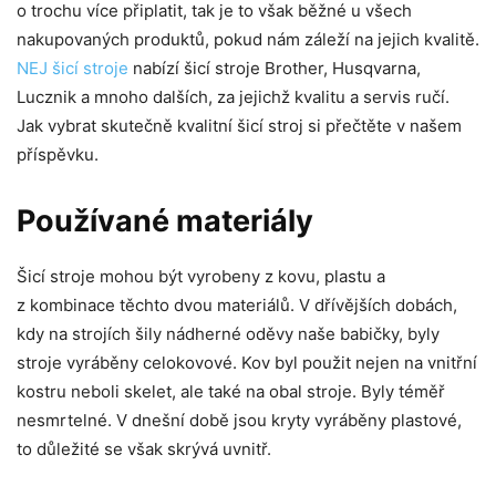
o trochu více připlatit, tak je to však běžné u všech
nakupovaných produktů, pokud nám záleží na jejich kvalitě.
NEJ šicí stroje
nabízí šicí stroje Brother, Husqvarna,
Lucznik a mnoho dalších, za jejichž kvalitu a servis ručí.
Jak vybrat skutečně kvalitní šicí stroj si přečtěte v našem
příspěvku.
Používané materiály
Šicí stroje mohou být vyrobeny z kovu, plastu a
z kombinace těchto dvou materiálů. V dřívějších dobách,
kdy na strojích šily nádherné oděvy naše babičky, byly
stroje vyráběny celokovové. Kov byl použit nejen na vnitřní
kostru neboli skelet, ale také na obal stroje. Byly téměř
nesmrtelné. V dnešní době jsou kryty vyráběny plastové,
to důležité se však skrývá uvnitř.