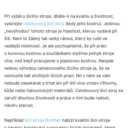
Při výběru šicího stroje, dbáte-li na kvalitu a životnost,
vybírejte
celokovový šicí stroj
(tedy jeho kostru). Jedinou
„nevýhodou“ tohoto stroje je hlasitost, kterou vydává při
šití. Není to žádný tak velký rámus, který by rušil ve
vedlejší místnosti. Je ale pochopitelné, že při práci
s kovovou kostrou a součástkami slyšíme pohyb stroje
více, než když pracujeme s plastovou kostrou. Naopak
velkou výhodou celokovového šicího stroje je, že se
nemusíte bát složitých šicích prací. Nit v něm se vám
nebude zasekávat a trhat ani při šití více vrstev rifloviny,
kůže nebo čalounických materiálů. Celokovový šicí stroj se
zaručí dlouhou životností a práce s ním bude radost,
nikoliv starost.
Například
šicí stroje Brother
nabízí kvalitní šicí stroje
s pevnou konstrukcí a spoustou šicích programů, které