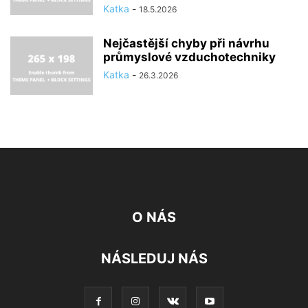
Katka
-
18.5.2026
Nejčastější chyby při návrhu
průmyslové vzduchotechniky
Katka
-
26.3.2026
O NÁS
NÁSLEDUJ NÁS