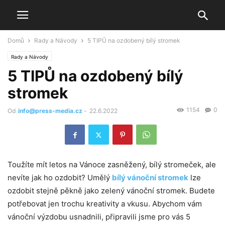
Domů
Rady a Návody
5 TIPŮ na ozdobený bílý stromek
Rady a Návody
5 TIPŮ na ozdobený bílý
stromek
1154
0
Od
info@press-media.cz
-
22.6.2022
Toužíte mít letos na Vánoce zasněžený, bílý stromeček, ale
nevíte jak ho ozdobit? Umělý
bílý vánoční stromek
lze
ozdobit stejně pěkně jako zelený vánoční stromek. Budete
potřebovat jen trochu kreativity a vkusu. Abychom vám
vánoční výzdobu usnadnili, připravili jsme pro vás 5