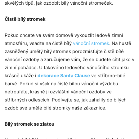
skvělých tipů, jak ozdobit bílý vánoční stromeček.
Čistě bílý stromek
Pokud chcete ve svém domově vykouzlit ledově zimní
atmosféru, vsaďte na čistě bílý
vánoční stromek
. Na hustě
zasněžený umělý bílý stromek porozmisťujte čistě bílé
vánoční ozdoby a zaručujeme vám, že se budete cítit jako v
zimní pohádce. U takového ledového vánočního stromku
krásně ukáže i
dekorace Santa Clause
ve stříbrno-bílé
barvě. Pokud si však na čistě bílou vánoční výzdobu
netroufáte, krásně ji ozvláštní vánoční ozdoby ve
stříbrných odlescích. Podívejte se, jak zahalily do bílých
ozdob své umělé bílé stromky naše zákaznice.
Bílý stromek se zlatou