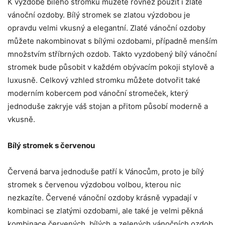
K výzdobě bílého stromku můžete rovněž použít i zlaté
vánoční ozdoby. Bílý stromek se zlatou výzdobou je
opravdu velmi vkusný a elegantní. Zlaté vánoční ozdoby
můžete nakombinovat s bílými ozdobami, případně menším
množstvím stříbrných ozdob. Takto vyzdobený bílý vánoční
stromek bude působit v každém obývacím pokoji stylově a
luxusně. Celkový vzhled stromku můžete dotvořit také
moderním kobercem pod vánoční stromeček, který
jednoduše zakryje váš stojan a přitom působí moderně a
vkusně.
Bílý stromek s červenou
Červená barva jednoduše patří k Vánocům, proto je bílý
stromek s červenou výzdobou volbou, kterou nic
nezkazíte. Červené vánoční ozdoby krásně vypadají v
kombinaci se zlatými ozdobami, ale také je velmi pěkná
kombinace červených, bílých a zelených vánočních ozdob.